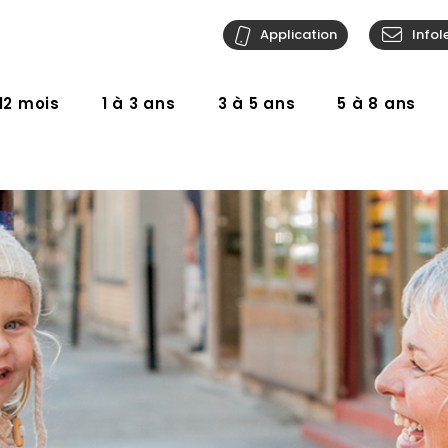
Application
Infol
12 mois
1 à 3 ans
3 à 5 ans
5 à 8 ans