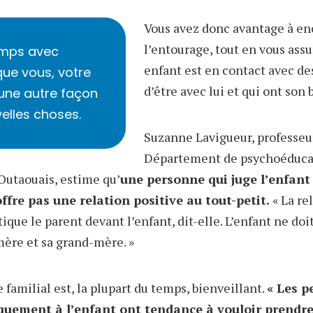
Vous avez donc avantage à en
l’entourage, tout en vous assu
emps avec
enfant est en contact avec de
ue vous, votre
d’être avec lui et qui ont son 
’une autre façon
velles choses.
Suzanne Lavigueur, professeu
Département de psychoéducat
Outaouais, estime qu’
une personne qui juge l’enfant 
offre pas une relation positive au tout-petit.
« La re
ique le parent devant l’enfant, dit-elle. L’enfant ne doi
mère et sa grand-mère. »
familial est, la plupart du temps, bienveillant.
« Les p
quement à l’enfant ont tendance à vouloir prendre 