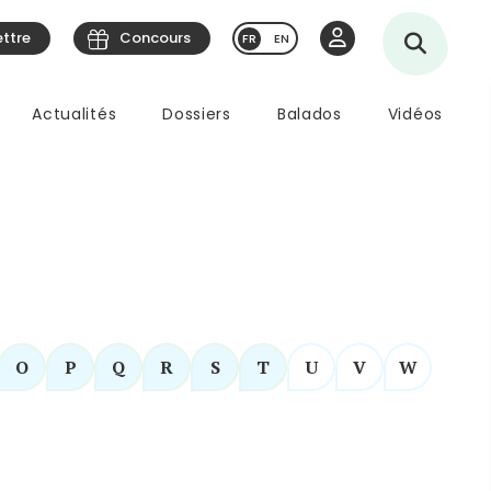
ettre
Concours
EN
Actualités
Dossiers
Balados
Vidéos
O
P
Q
R
S
T
U
V
W