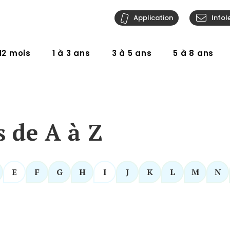
Application
Infol
12 mois
1 à 3 ans
3 à 5 ans
5 à 8 ans
s de A à Z
E
F
G
H
I
J
K
L
M
N