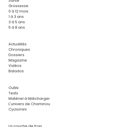
Santé
Grossesse
0 à 12 mois
1 à 3 ans
3 à 5 ans
5 à 8 ans
Actualités
Chroniques
Dossiers
Magazine
Vidéos
Balados
Outils
Tests
Matériel à télécharger
L'univers de Chaminou
Cyclomini
La couche de trop