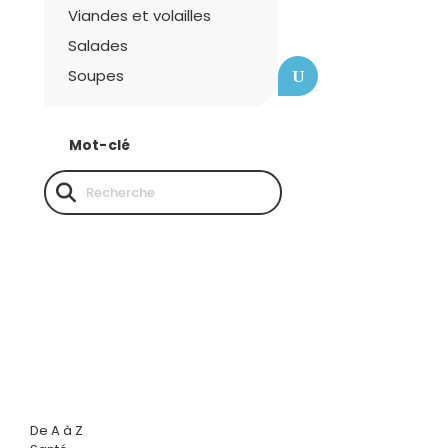
Viandes et volailles
Salades
Soupes
U
Mot-clé
De A à Z