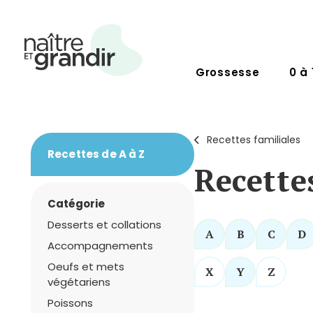
Grossesse
0 à 
Recettes familiales
Recettes de A à Z
Recette
Catégorie
Desserts et collations
A
B
C
D
Accompagnements
Oeufs et mets
X
Y
Z
végétariens
Poissons