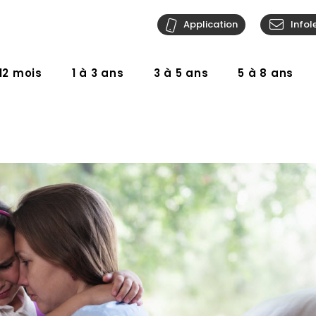
Application
Infol
12 mois
1 à 3 ans
3 à 5 ans
5 à 8 ans