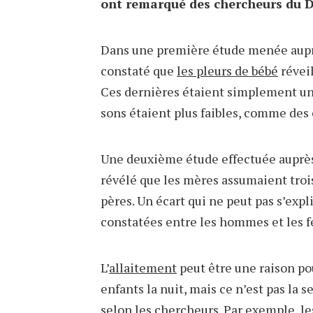
ont remarqué des chercheurs du 
Dans une première étude menée auprè
constaté que
les pleurs de bébé
révei
Ces dernières étaient simplement un p
sons étaient plus faibles, comme de
Une deuxième étude effectuée auprès
révélé que les mères assumaient trois
pères. Un écart qui ne peut pas s’expl
constatées entre les hommes et les 
L’
allaitement
peut être une raison po
enfants la nuit, mais ce n’est pas la s
selon les chercheurs. Par exemple, l