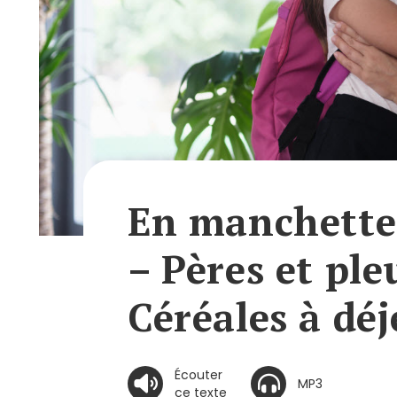
En manchettes
– Pères et ple
Céréales à dé
Écouter
MP3
ce texte