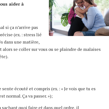
ous aider à
al si ça n’arrive pas
écise (ex. : stress lié
tés dans une matière,
t alors se coller sur vous ou se plaindre de malaises
ête).
 sente écouté et compris (ex. : « Je vois que tu es
t normal. Ça va passer. »);
sachant quoi faire et dans quel ordre, il