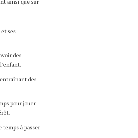
nt ainsi que sur
 et ses
avoir des
l’enfant.
 entraînant des
mps pour jouer
rêt.
e temps à passer