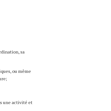
rdination, sa
astiques, ou même
ure;
s une activité et