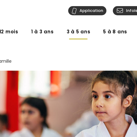
Application
Infol
12 mois
1 à 3 ans
3 à 5 ans
5 à 8 ans
amille