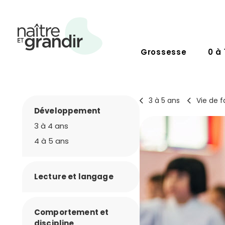
Grossesse
0 à 
3 à 5 ans
Vie de f
Développement
3 à 4 ans
4 à 5 ans
Lecture et langage
Comportement et
discipline