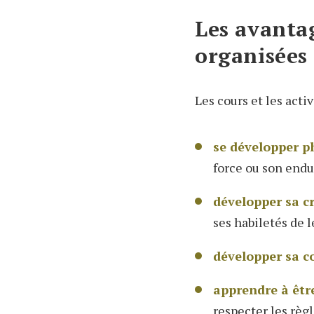
Les avantag
organisées
Les cours et les acti
se développer 
force ou son end
développer sa c
ses habiletés de l
développer sa c
apprendre à être
respecter les règl