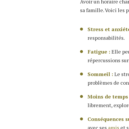
Avoir un horaire cha
sa famille. Voici les 
Stress et anxiét
responsabilités.
Fatigue :
Elle peu
répercussions sur
Sommeil :
Le str
problèmes de conc
Moins de temps p
librement, explo
Conséquences sur
avec ses
amis
et s