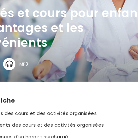
tés et cours pour enfan
antages et les
vénients
MP3
fiche
s des cours et des activités organisées
ents des cours et des activités organisées
nces d’un horaire surchargé