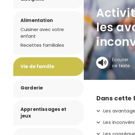
Activi
Alimentation
les av
Cuisiner avec votre
enfant
incon
Recettes familiales
Écouter
ce texte
Vie de famille
Garderie
Dans cette 
Apprentissages et
Les avantage
jeux
Les inconvéni
Les conséque