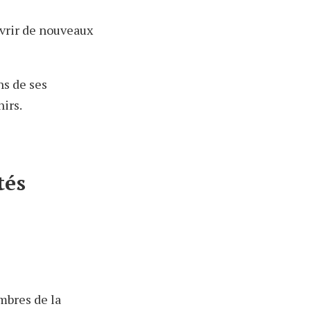
uvrir de nouveaux
ns de ses
irs.
tés
mbres de la