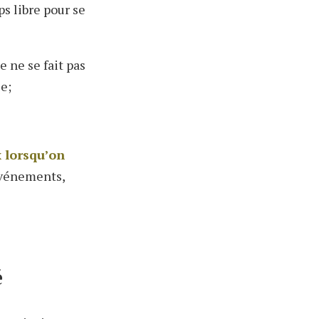
s libre pour se
le ne se fait pas
ce;
x lorsqu’on
événements,
é