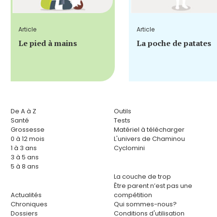
Article
Article
Le pied à mains
La poche de patates
De A à Z
Outils
Santé
Tests
Grossesse
Matériel à télécharger
0 à 12 mois
L'univers de Chaminou
1 à 3 ans
Cyclomini
3 à 5 ans
5 à 8 ans
La couche de trop
Être parent n’est pas une
Actualités
compétition
Chroniques
Qui sommes-nous?
Dossiers
Conditions d'utilisation