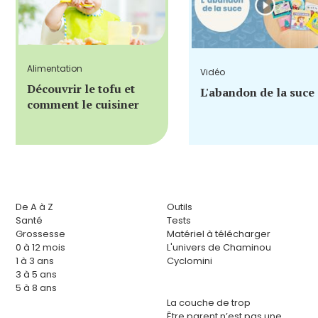
Alimentation
Vidéo
Découvrir le tofu et
L'abandon de la suce
comment le cuisiner
De A à Z
Outils
Santé
Tests
Grossesse
Matériel à télécharger
0 à 12 mois
L'univers de Chaminou
1 à 3 ans
Cyclomini
3 à 5 ans
5 à 8 ans
La couche de trop
Être parent n’est pas une