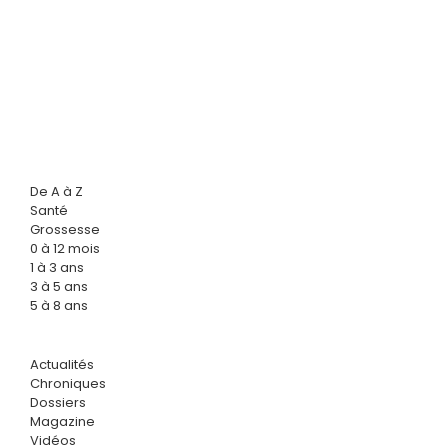
De A à Z
Santé
Grossesse
0 à 12 mois
1 à 3 ans
3 à 5 ans
5 à 8 ans
Actualités
Chroniques
Dossiers
Magazine
Vidéos