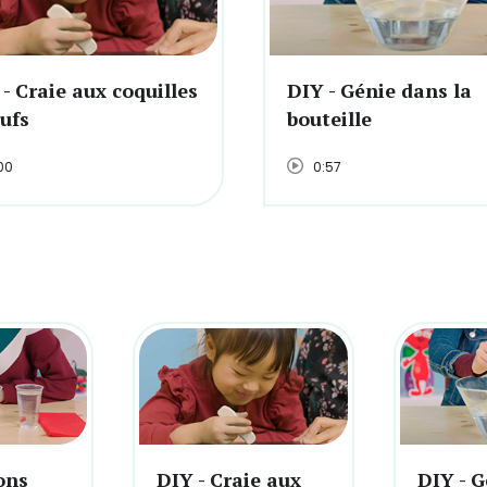
- Craie aux coquilles
DIY - Génie dans la
ufs
bouteille
00
0:57
ons
DIY - Craie aux
DIY - 