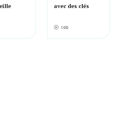
eille
avec des clés
les
1:00
1