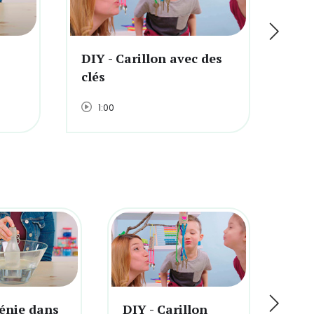
DIY - Carillon avec des
DIY
clés
omb
1:00
1
Génie dans
DIY - Carillon
DIY