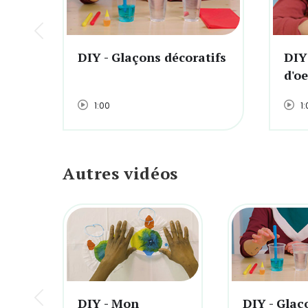
DIY - Glaçons décoratifs
DIY 
d'oe
1:00
1:
Autres vidéos
DIY - Mon
DIY - Glaç