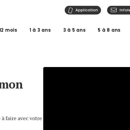
Application
Infol
12 mois
1 à 3 ans
3 à 5 ans
5 à 8 ans
i mon
à faire avec votre