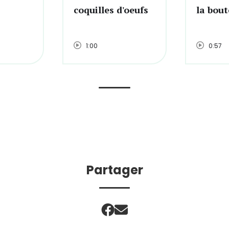
coquilles d'oeufs
la bout
1:00
0:57
Partager