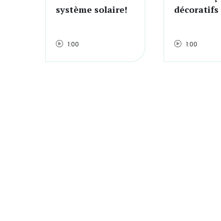
système solaire!
décoratifs
1:00
1:00