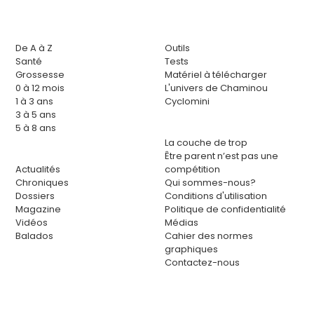
De A à Z
Outils
Santé
Tests
Grossesse
Matériel à télécharger
0 à 12 mois
L'univers de Chaminou
1 à 3 ans
Cyclomini
3 à 5 ans
5 à 8 ans
La couche de trop
Être parent n’est pas une
Actualités
compétition
Chroniques
Qui sommes-nous?
Dossiers
Conditions d'utilisation
Magazine
Politique de confidentialité
Vidéos
Médias
Balados
Cahier des normes
graphiques
Contactez-nous