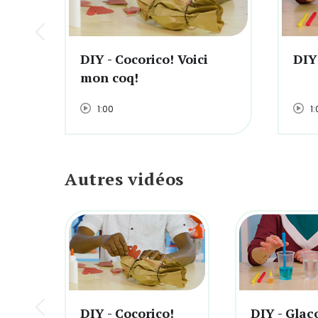
DIY - Cocorico! Voici
DIY
mon coq!
1:00
1:
Autres vidéos
DIY - Cocorico!
DIY - Glaç