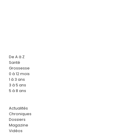
De A à Z
Santé
Grossesse
0 à 12 mois
1 à 3 ans
3 à 5 ans
5 à 8 ans
Actualités
Chroniques
Dossiers
Magazine
Vidéos