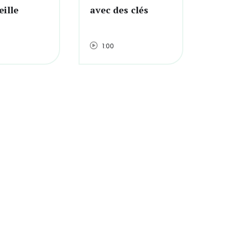
eille
avec des clés
les
1:00
1