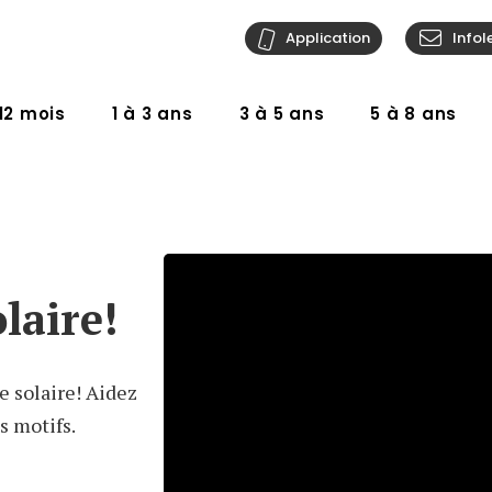
Application
Infol
12 mois
1 à 3 ans
3 à 5 ans
5 à 8 ans
laire!
e solaire! Aidez
s motifs.