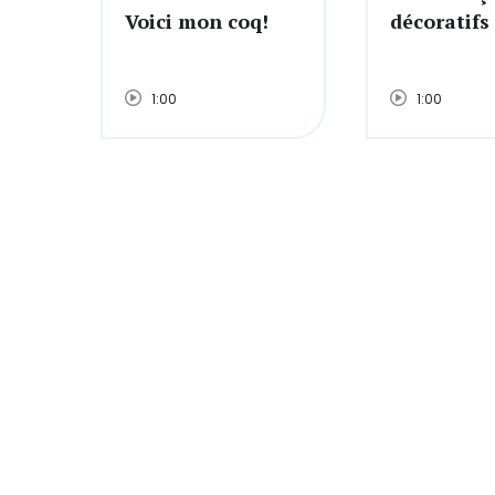
Voici mon coq!
décoratifs
1:00
1:00