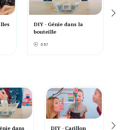
lles
DIY - Génie dans la
DIY
bouteille
clé
0:57
1
Génie dans
DIY - Carillon
DIY