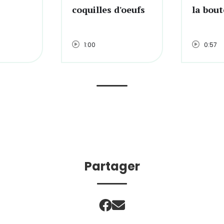
coquilles d'oeufs
la bout
1:00
0:57
Partager