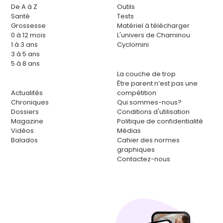
De A à Z
Outils
Santé
Tests
Grossesse
Matériel à télécharger
0 à 12 mois
L'univers de Chaminou
1 à 3 ans
Cyclomini
3 à 5 ans
5 à 8 ans
La couche de trop
Être parent n’est pas une
Actualités
compétition
Chroniques
Qui sommes-nous?
Dossiers
Conditions d'utilisation
Magazine
Politique de confidentialité
Vidéos
Médias
Balados
Cahier des normes
graphiques
Contactez-nous