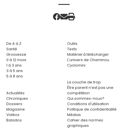
De A à Z
Outils
Santé
Tests
Grossesse
Matériel à télécharger
0 à 12 mois
L'univers de Chaminou
1 à 3 ans
Cyclomini
3 à 5 ans
5 à 8 ans
La couche de trop
Être parent n’est pas une
Actualités
compétition
Chroniques
Qui sommes-nous?
Dossiers
Conditions d'utilisation
Magazine
Politique de confidentialité
Vidéos
Médias
Balados
Cahier des normes
graphiques