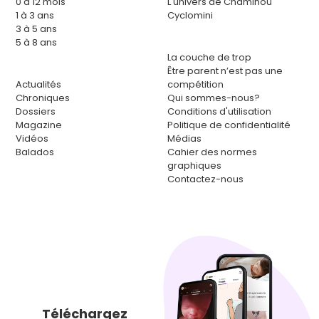
0 à 12 mois
L'univers de Chaminou
1 à 3 ans
Cyclomini
3 à 5 ans
5 à 8 ans
La couche de trop
Être parent n’est pas une
Actualités
compétition
Chroniques
Qui sommes-nous?
Dossiers
Conditions d'utilisation
Magazine
Politique de confidentialité
Vidéos
Médias
Balados
Cahier des normes
graphiques
Contactez-nous
Téléchargez