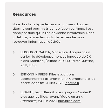
Ressources
Note : Les liens hypertextes menant vers d’autres
sites ne sont pas mis à jour de façon continue. Il est
donc possible qu’un lien devienne introuvable. Dans
un tel cas, utilisez les outils de recherche pour
retrouver l’information désirée.
BERGERON-GAUDIN, Marie-Ève. J’apprends à
parler : le développement du langage de 0 à
5 ans. Montréal, Éditions du CHU Sainte-Justine,
2018, 184 p.
ÉDITIONS IN PRESS. Filles et garçons
apprennent-ils différemment? Comprendre les
écarts cognitifs. Juillet 2025.
inpress.fr
LEGAULT, Jean-Benoît. « Les garçons “parlent”
plus que les filles… avant l’âge d’un an »,
L’actualité,
24 juin 2023.
lactualite.com