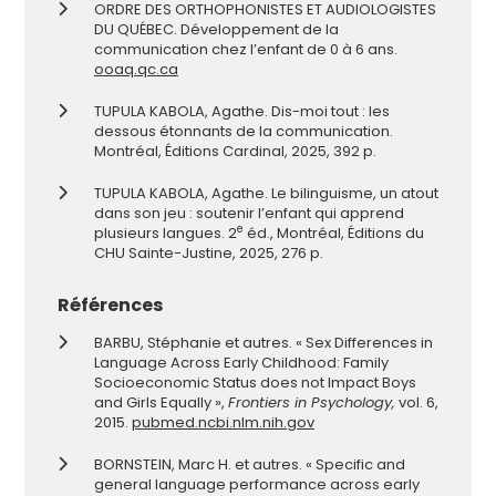
ORDRE DES ORTHOPHONISTES ET AUDIOLOGISTES
DU QUÉBEC. Développement de la
communication chez l’enfant de 0 à 6 ans.
ooaq.qc.ca
TUPULA KABOLA, Agathe. Dis-moi tout : les
dessous étonnants de la communication.
Montréal, Éditions Cardinal, 2025, 392 p.
TUPULA KABOLA, Agathe. Le bilinguisme, un atout
dans son jeu : soutenir l’enfant qui apprend
e
plusieurs langues. 2
éd., Montréal, Éditions du
CHU Sainte-Justine, 2025, 276 p.
Références
BARBU, Stéphanie et autres. « Sex Differences in
Language Across Early Childhood: Family
Socioeconomic Status does not Impact Boys
and Girls Equally »,
Frontiers in Psychology,
vol. 6,
2015.
pubmed.ncbi.nlm.nih.gov
BORNSTEIN, Marc H. et autres. « Specific and
general language performance across early