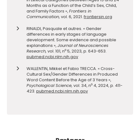
Months as a Function of the Child’s Sex, Child,
and Family Factors »,
Frontiers in
Communication,
vol. 6, 2021.
frontiersin.org
RINALDI, Pasquale et autres. « Gender
differences in early stages of language
development. Some evidence and possible
explanations »,
Journal of Neurosciences
o
Research,
vol. 101, n
5, 2023, p. 643-653.
pubmed.ncbi.nlm.nih.gov
WALLENTIN, Mikkel et Fabio TRECCA. « Cross-
Cultural Sex/Gender Differences in Produced
Word Content Before the Age of 3 Years »,
o
Psychological Science,
vol. 34, n
4, 2024, p. 411-
423.
pubmed.ncbi.nlm.nih.gov