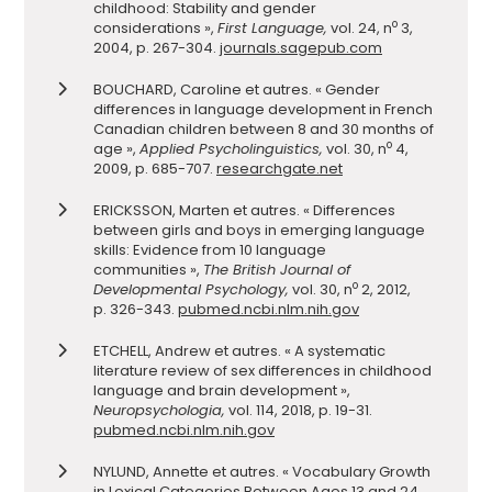
childhood: Stability and gender
o
considerations »,
First Language,
vol. 24, n
3,
2004, p. 267-304.
journals.sagepub.com
BOUCHARD, Caroline et autres. « Gender
differences in language development in French
Canadian children between 8 and 30 months of
o
age »,
Applied Psycholinguistics,
vol. 30, n
4,
2009, p. 685-707.
researchgate.net
ERICKSSON, Marten et autres. « Differences
between girls and boys in emerging language
skills: Evidence from 10 language
communities »,
The British Journal of
o
Developmental Psychology,
vol. 30, n
2, 2012,
p. 326-343.
pubmed.ncbi.nlm.nih.gov
ETCHELL, Andrew et autres. « A systematic
literature review of sex differences in childhood
language and brain development »,
Neuropsychologia,
vol. 114, 2018, p. 19-31.
pubmed.ncbi.nlm.nih.gov
NYLUND, Annette et autres. « Vocabulary Growth
in Lexical Categories Between Ages 13 and 24