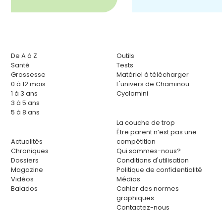
De A à Z
Outils
Santé
Tests
Grossesse
Matériel à télécharger
0 à 12 mois
L'univers de Chaminou
1 à 3 ans
Cyclomini
3 à 5 ans
5 à 8 ans
La couche de trop
Être parent n’est pas une
Actualités
compétition
Chroniques
Qui sommes-nous?
Dossiers
Conditions d'utilisation
Magazine
Politique de confidentialité
Vidéos
Médias
Balados
Cahier des normes
graphiques
Contactez-nous