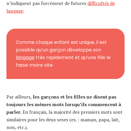
n’indiquent pas forcément de futures
difficultés de
langage
.
Comme chaque enfant est unique, il est
possible qu’un garçon développe son
langage
très rapidement et qu’une fille le
fasse moins vite.
Par ailleurs,
les garçons et les filles ne disent pas
toujours les mêmes mots lorsqu’ils commencent à
parler.
En français, la majorité des premiers mots sont
similaires pour les deux sexes (ex. : maman, papa, lait,
non, etc.).