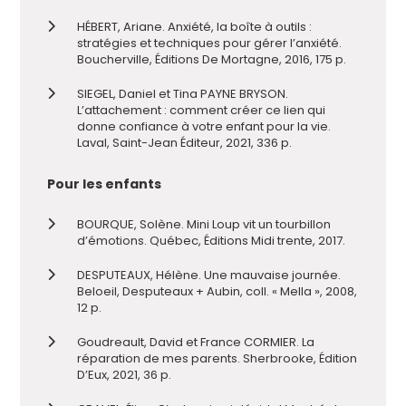
HÉBERT, Ariane. Anxiété, la boîte à outils :
stratégies et techniques pour gérer l’anxiété.
Boucherville, Éditions De Mortagne, 2016, 175 p.
SIEGEL, Daniel et Tina PAYNE BRYSON.
L’attachement : comment créer ce lien qui
donne confiance à votre enfant pour la vie.
Laval, Saint-Jean Éditeur, 2021, 336 p.
Pour les enfants
BOURQUE, Solène. Mini Loup vit un tourbillon
d’émotions. Québec, Éditions Midi trente, 2017.
DESPUTEAUX, Hélène. Une mauvaise journée.
Beloeil, Desputeaux + Aubin, coll. « Mella », 2008,
12 p.
Goudreault, David et France CORMIER. La
réparation de mes parents. Sherbrooke, Édition
D’Eux, 2021, 36 p.