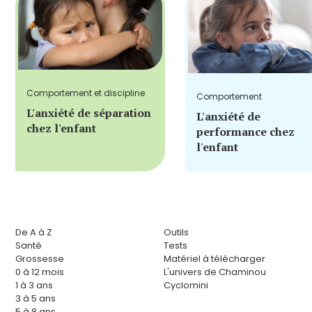
Comportement et discipline
Comportement
L'anxiété de séparation
L'anxiété de
chez l'enfant
performance chez
l'enfant
De A à Z
Outils
Santé
Tests
Grossesse
Matériel à télécharger
0 à 12 mois
L'univers de Chaminou
1 à 3 ans
Cyclomini
3 à 5 ans
5 à 8 ans