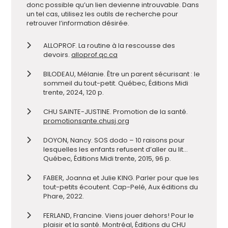
donc possible qu’un lien devienne introuvable. Dans
un tel cas, utilisez les outils de recherche pour
retrouver l’information désirée.
ALLOPROF. La routine à la rescousse des
devoirs.
alloprof.qc.ca
BILODEAU, Mélanie. Être un parent sécurisant : le
sommeil du tout-petit. Québec, Éditions Midi
trente, 2024, 120 p.
CHU SAINTE-JUSTINE. Promotion de la santé.
promotionsante.chusj.org
DOYON, Nancy. SOS dodo – 10 raisons pour
lesquelles les enfants refusent d’aller au lit…
Québec, Éditions Midi trente, 2015, 96 p.
FABER, Joanna et Julie KING. Parler pour que les
tout-petits écoutent. Cap-Pelé, Aux éditions du
Phare, 2022.
FERLAND, Francine. Viens jouer dehors! Pour le
plaisir et la santé. Montréal, Éditions du CHU