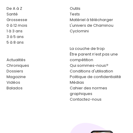
De A à Z
Outils
Santé
Tests
Grossesse
Matériel à télécharger
0 à 12 mois
L'univers de Chaminou
1 à 3 ans
Cyclomini
3 à 5 ans
5 à 8 ans
La couche de trop
Être parent n’est pas une
Actualités
compétition
Chroniques
Qui sommes-nous?
Dossiers
Conditions d'utilisation
Magazine
Politique de confidentialité
Vidéos
Médias
Balados
Cahier des normes
graphiques
Contactez-nous