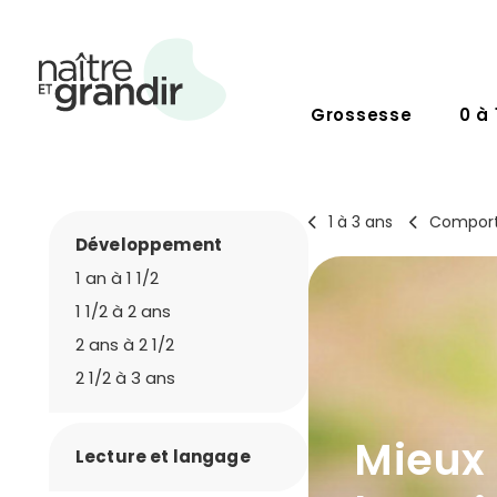
Grossesse
0 à 
1 à 3 ans
Comport
Développement
1 an à 1 1/2
1 1/2 à 2 ans
2 ans à 2 1/2
2 1/2 à 3 ans
Mieux 
Lecture et langage