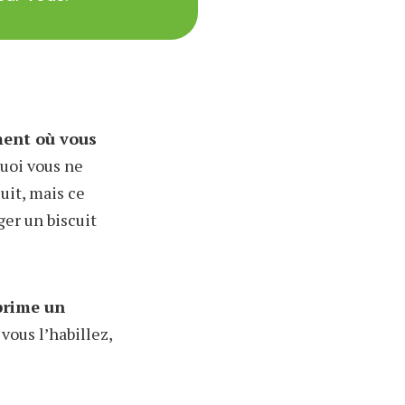
ment où vous
quoi vous ne
uit, mais ce
ger un biscuit
xprime un
ous l’habillez,