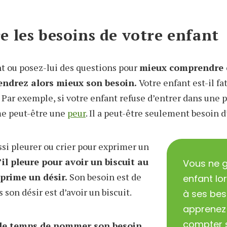
 les besoins de votre enfant
t ou posez-lui des questions pour
mieux comprendre ce
endrez alors mieux son besoin.
Votre enfant est-il f
 Par exemple, si votre enfant refuse d’entrer dans une 
me peut-être une
peur
. Il a peut-être seulement besoin d
ssi pleurer ou crier pour exprimer un
’il pleure pour avoir un biscuit au
Vous ne g
exprime un désir.
Son besoin est de
enfant lo
 son désir est d’avoir un biscuit.
à ses beso
apprenez 
compter s
le temps de nommer son besoin.