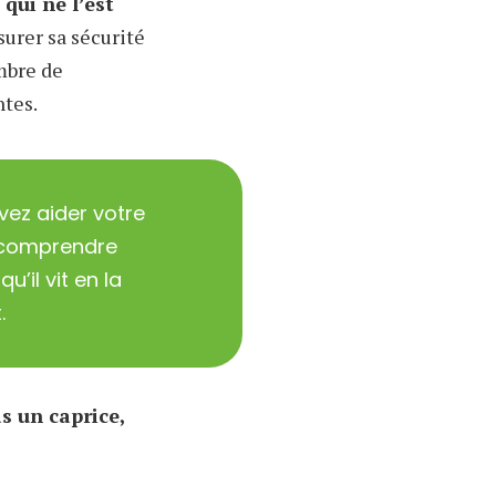
qui ne l’est
surer sa sécurité
ombre de
ntes.
ez aider votre
 comprendre
u’il vit en la
.
s un caprice,