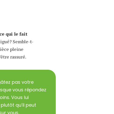
 qui le fait
atigué? Semble-t-
pièce pleine
’être rassuré.
âtez pas votre
rsque vous répondez
ins. Vous lui
plutôt qu’il peut
ur vous.