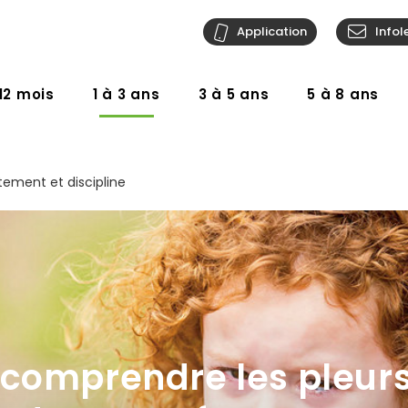
Application
Infol
12 mois
1 à 3 ans
3 à 5 ans
5 à 8 ans
ement et discipline
comprendre les pleurs