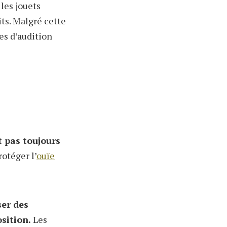
les jouets
its. Malgré cette
es d’audition
t pas toujours
rotéger l’
ouïe
ser des
sition.
Les