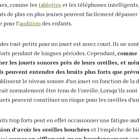
ques, comme les
tablettes
et les téléphones intelligents,
ants de plus en plus jeunes peuvent facilement dépasser 
 pour l’
audition
des enfants.
 des tout-petits pour un jouet est assez court. Ils ne son
 forts pendant de longues périodes. Cependant,
comme l
r les jouets sonores près de leurs oreilles, et mê
ls peuvent entendre des bruits plus forts que prévu
ablissent le niveau sonore d’un jouet en fonction de la 
rait normalement être tenu de l’oreille. Lorsqu’ils sont
ets peuvent constituer un risque pour les oreilles d’un 
uits trop forts peut en effet occasionner une fatigue au
sion d’avoir les oreilles bouchées
et l’empêche de bi
ussi
causer un sifflement ou un bourdonnement
cont