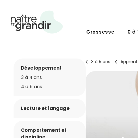
Grossesse
0 à 
3 à 5 ans
Apprent
Développement
3 à 4 ans
4 à 5 ans
Lecture et langage
Comportement et
discipline