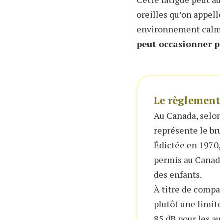
oreilles qu’on appell
environnement calme.
peut occasionner pe
Le règlement
Au Canada, selon
représente le br
Édictée en 1970,
permis au Canada
des enfants.
À titre de comp
plutôt une limite
85 dB pour les a