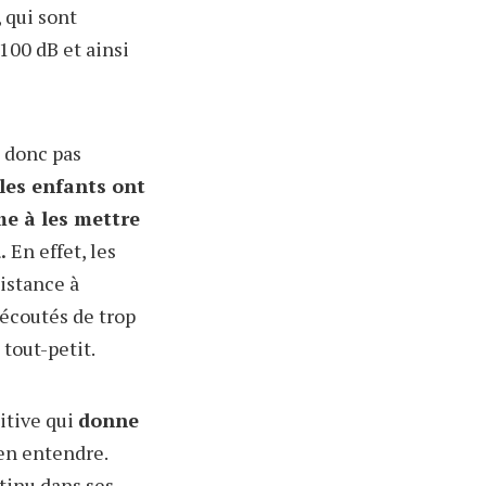
 qui sont
100 dB et ainsi
t donc pas
es enfants ont
me à les mettre
.
En effet, les
distance à
 écoutés de trop
tout-petit.
ditive qui
donne
en entendre.
inu dans ses