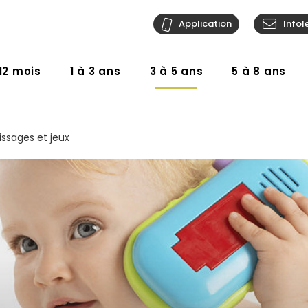
Application
Infol
12 mois
1 à 3 ans
3 à 5 ans
5 à 8 ans
issages et jeux