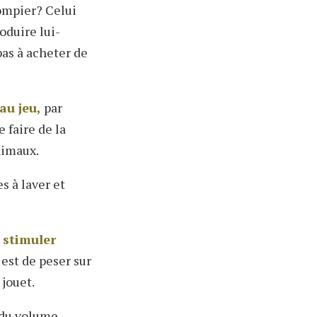
pompier? Celui
oduire lui-
as à acheter de
au jeu,
par
 faire de la
nimaux.
es à laver et
 stimuler
 est de peser sur
 jouet.
 du volume.