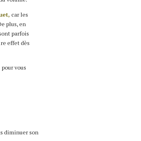
uet,
car les
De plus, en
sont parfois
re effet dès
 pour vous
ans diminuer son