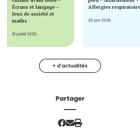
cuisine avant bébé –
pied – Attachement –
Écrans et langage –
Allergies respiratoir
Jeux de société et
maths
25 juin 2026
16 juillet 2026
+ d'actualités
Partager