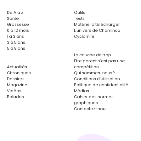
De A à Z
Outils
Santé
Tests
Grossesse
Matériel à télécharger
0 à 12 mois
L'univers de Chaminou
1 à 3 ans
Cyclomini
3 à 5 ans
5 à 8 ans
La couche de trop
Être parent n’est pas une
Actualités
compétition
Chroniques
Qui sommes-nous?
Dossiers
Conditions d'utilisation
Magazine
Politique de confidentialité
Vidéos
Médias
Balados
Cahier des normes
graphiques
Contactez-nous