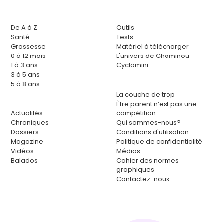
De A à Z
Outils
Santé
Tests
Grossesse
Matériel à télécharger
0 à 12 mois
L'univers de Chaminou
1 à 3 ans
Cyclomini
3 à 5 ans
5 à 8 ans
La couche de trop
Être parent n’est pas une
Actualités
compétition
Chroniques
Qui sommes-nous?
Dossiers
Conditions d'utilisation
Magazine
Politique de confidentialité
Vidéos
Médias
Balados
Cahier des normes
graphiques
Contactez-nous