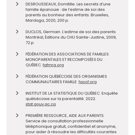
DESROUSSEAUX, Domitille. Les secrets d’une
famille épanouie : de l’estime de soi des
parents au bonheur des enfants. Bruxelles,
Mardaga, 2020, 200 p.
DUCLOS, Germain. L’estime de soi des parents.
Montréal, Éditions du CHU Sainte-Justine, 2009,
72 p.
FÉDÉRATION DES ASSOCIATIONS DE FAMILLES
MONOPARENTALES ET RECOMPOSÉES DU
QUÉBEC.
fafmrq.org
FÉDÉRATION QUÉBÉCOISE DES ORGANISMES
COMMUNAUTAIRES FAMILLE.
fqocf.org
INSTITUT DE LA STATISTIQUE DU QUÉBEC. Enquête
québécoise sur la parentalité. 2022.
stat.gouv.qc.ca
PREMIÈRE RESSOURCE, AIDE AUX PARENTS.
Service de consultation professionnelle
téléphonique gratuit, confidentiel et anonyme,
pour aider à résoudre les difficultés courantes