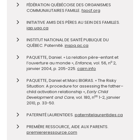
FÉDÉRATION QUÉBÉCOISE DES ORGANISMES
COMMUNAUTAIRES FAMILLE.
fqocf.org
INITIATIVE AMIS DES PÈRES AU SEIN DES FAMILLES.
iap.uqo.ca
INSTITUT NATIONAL DE SANTÉ PUBLIQUE DU
QUÉBEC. Paternité.
inspq.qc.ca
PAQUETTE, Daniel. « La relation père-enfant et
o
l’ouverture au monde »,
Enfance,
vol. 56, n
2,
janvier 2004, p. 205-225.
cairn.info
PAQUETTE, Daniel et Marc BIGRAS. « The Risky
Situation: A procedure for assessing the father–
child activation relationship »,
Early Child
os
Development and Care,
vol. 180, n
1-2, janvier
2010, p. 33-50.
PATERNITÉ LAURENTIDES.
paternitelaurentides.ca
PREMIÈRE RESSOURCE, AIDE AUX PARENTS.
premiereressource.com