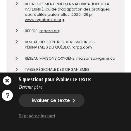
REGROUPEMENT POUR LA VALORISATION DE LA
PATERNITÉ. Guide d’adaptation des pratiques
aux réalités paternelles, 2020, 126 p.
www.rvpaternite.org
REPÈRE.
repere.org
RÉSEAU DES CENTRES DE RESSOURCES
PÉRINATALES DU QUÉBEC.
rcrpq.com
RÉSEAU MAISONS OXYGÈNE.
maisonsoxygene.ca
TABLE RÉGIONALE DES ORGANISMES
COMMUNAUTAIRES FAMILLE DE LANAUDIÈRE.
5 questions pour évaluer ce texte:
Coffre à outils à l’usage des pères : de la
grossesse à 2 ans.
trocfl.org
Devenir père
Évaluer ce texte
Répondre plus tard