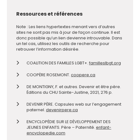
Ressources et références
Note : Les liens hypertextes menant vers d’autres
sites ne sont pas mis à jour de façon continue. Il est
donc possible qu’un lien devienne introuvable. Dans
un tel cas, utilisez les outils de recherche pour
retrouver l’information désirée.
COALITION DES FAMILLES LGBT+.
familleslbgt.org
COOPÈRE ROSEMONT.
coopere.ca
DE MONTIGNY, F. et autres. Devenir et être père.
Éditions du CHU Sainte-Justine, 2021, 276 p.
DEVENIR PÈRE. Capsules web sur l’engagement
paternel.
devenirpere.ca
ENCYCLOPÉDIE SUR LE DÉVELOPPEMENT DES
JEUNES ENFANTS. Père – Paternité.
enfant-
encyclopedie.com