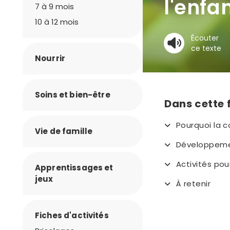
l'enfa
7 à 9 mois
10 à 12 mois
Écouter
ce texte
Nourrir
Soins et bien-être
Dans cette 
Pourquoi la c
Vie de famille
Développemen
Activités pou
Apprentissages et
jeux
À retenir
Fiches d'activités