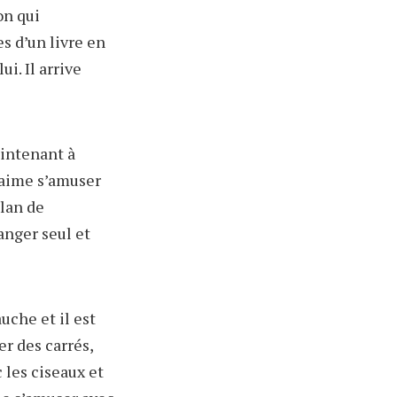
on qui
s d’un livre en
i. Il arrive
maintenant à
l aime s’amuser
plan de
manger seul et
uche et il est
er des carrés,
c les ciseaux et