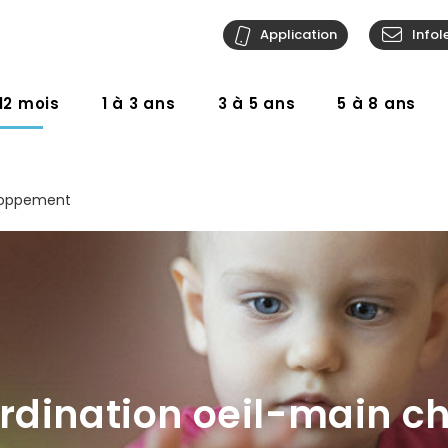
Application
Infol
12 mois
1 à 3 ans
3 à 5 ans
5 à 8 ans
loppement
rdination oeil-main c