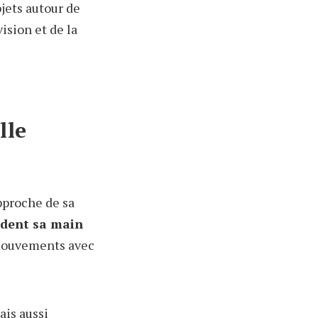
jets autour de
ision et de la
lle
pproche de sa
uident sa main
s mouvements avec
ais aussi