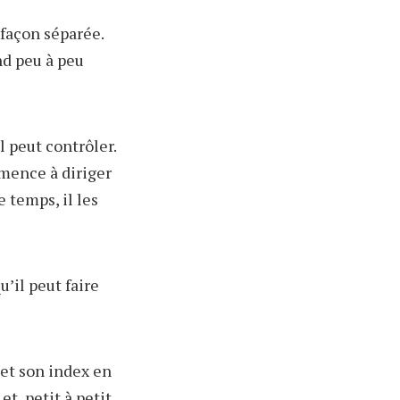
 façon séparée.
nd peu à peu
l peut contrôler.
ommence à diriger
 temps, il les
’il peut faire
 et son index en
t, petit à petit,