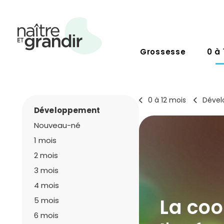
Grossesse
0 à 
0 à 12 mois
Déve
Développement
Nouveau-né
1 mois
2 mois
3 mois
4 mois
La coo
5 mois
6 mois