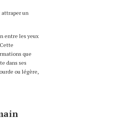
 attraper un
n entre les yeux
 Cette
formations que
te dans ses
lourde ou légère,
main