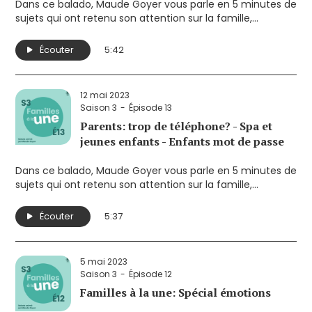
Dans ce balado, Maude Goyer vous parle en 5 minutes de
sujets qui ont retenu son attention sur la famille,
l’enfance et la parentalité. Elle souhaite ainsi susciter la
réflexion sur des enjeux qui touchent de près les parents.
Écouter
5:42
Ses sujets cette semaine:
- Code vestimentaire dès la garderie?
- Bébé, auto, chaleur: prévenir
12 mai 2023
- Comment élever des enfants heureux?
Saison 3
Épisode 13
Parents: trop de téléphone? - Spa et
jeunes enfants - Enfants mot de passe
Dans ce balado, Maude Goyer vous parle en 5 minutes de
sujets qui ont retenu son attention sur la famille,
l’enfance et la parentalité. Elle souhaite ainsi susciter la
réflexion sur des enjeux qui touchent de près les parents.
Écouter
5:37
Ses sujets cette semaine:
- Des parents trop sur leur téléphone?
- Spa et jeunes enfants: à éviter
5 mai 2023
- Les enfants mot de passe
Saison 3
Épisode 12
Familles à la une: Spécial émotions