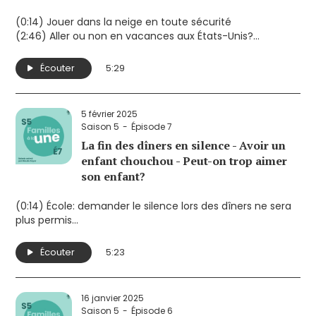
(0:14) Jouer dans la neige en toute sécurité
(2:46) Aller ou non en vacances aux États-Unis?
(4:13) Les photos de famille professionnelles gagnent en
popularité
Écouter
5:29
5 février 2025
Saison 5
Épisode 7
La fin des dîners en silence - Avoir un
enfant chouchou - Peut-on trop aimer
son enfant?
(0:14) École: demander le silence lors des dîners ne sera
plus permis
(2:42) Enfant chouchou: le favoritisme parental existerait
bel et bien!
Écouter
5:23
(4:08) Peut-on trop aimer son enfant? Non, mais...
16 janvier 2025
Saison 5
Épisode 6