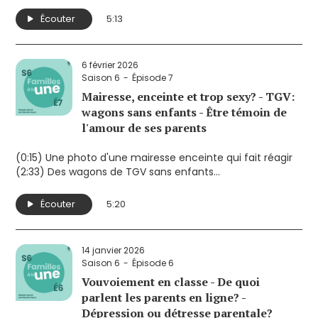
(2:43) Maths: pourquoi c'est difficile pour certains
enfants? Une explication possible...
Écouter
5:13
(4:16) Relâche: le mythe de la semaine «magique». Optez
pour la simplicité!
6 février 2026
Saison 6
Épisode 7
Mairesse, enceinte et trop sexy? - TGV:
wagons sans enfants - Être témoin de
l'amour de ses parents
(0:15) Une photo d'une mairesse enceinte qui fait réagir
(2:33) Des wagons de TGV sans enfants
(4:12) Couple: ce que nos enfants apprennent en nous
observant
Écouter
5:20
14 janvier 2026
Saison 6
Épisode 6
Vouvoiement en classe - De quoi
parlent les parents en ligne? -
Dépression ou détresse parentale?