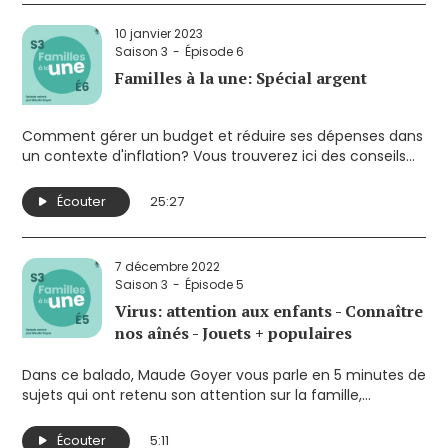
- L’émission «phénomène» Bluey pour les 3-7 ans.
- Jouer dehors l'hiver et mauvaise météo
10 janvier 2023
- Les groupes de discussion entre mamans, source
Saison 3
Épisode 6
d'anxiété?
Familles à la une: Spécial argent
Comment gérer un budget et réduire ses dépenses dans
un contexte d'inflation? Vous trouverez ici des conseils
d'experts, des astuces et des outils pour vous aider à
économiser.
Écouter
25:27
Pour aller plus loin: Naître et grandir a choisi de consacrer
son dossier du magazine de janvier-février 2023 à ce
sujet.
7 décembre 2022
Deux familles ont généreusement accepté d’y révéler
Saison 3
Épisode 5
l’état de leurs finances personnelles aux expertes de
Virus: attention aux enfants - Connaître
l’Association coopérative d’économie familiale (ACEF) de
nos aînés - Jouets + populaires
leur région. Leur parcours pourra certainement inspirer
bien des familles, car les parents qui témoignent font
Dans ce balado, Maude Goyer vous parle en 5 minutes de
preuve de créativité et de beaucoup de résilience pour
sujets qui ont retenu son attention sur la famille,
contrôler leurs dépenses.
l’enfance et la parentalité. Elle souhaite ainsi susciter la
Trouvez votre exemplaire gratuit près de chez vous:
réflexion sur des enjeux qui touchent de près les parents.
https://naitreetgrandir.com/fr/magazine/trouver-
Écouter
5:11