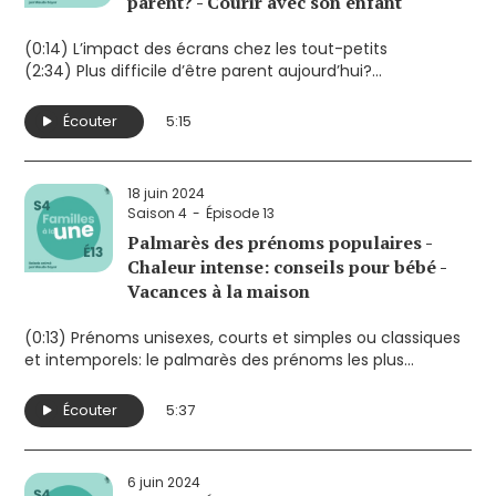
parent? - Courir avec son enfant
(0:14) L’impact des écrans chez les tout-petits
(2:34) Plus difficile d’être parent aujourd’hui?
(4:03) Courir avec son enfant
Écouter
5:15
18 juin 2024
Saison 4
Épisode 13
Palmarès des prénoms populaires -
Chaleur intense: conseils pour bébé -
Vacances à la maison
(0:13) Prénoms unisexes, courts et simples ou classiques
et intemporels: le palmarès des prénoms les plus
populaires au Québec
(1:19) Conseils pour éviter la déshydratation et un coup
Écouter
5:37
de chaleur à bébé en période de canicule
(3:20) Vacances à la maison: comment décrocher, éviter
les corvées et ajouter un peu de magie aux vacances?
6 juin 2024