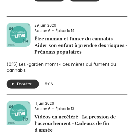
29 juin 2026
Saison 6
Épisode 14
Être maman et fumer du cannabis -
Aider son enfant à prendre des risques -
Prénoms populaires
(0:15) Les «garden moms»: ces mères qui fument du
cannabis
(2:20) Peur: aider son enfant à prendre des risques
(3:55) Prénoms les plus populaires en 2025
Écouter
5:06
11 juin 2026
Saison 6
Épisode 13
Vidéos en accéléré - La pression de
l'accouchement - Cadeaux de fin
d'année