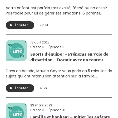
Votre enfant est parfois très excité, fâché ou en crise?
Pas facile pour lui de gérer ses émotions! 6 parents
partagent leurs trucs et leur expérience dans ce balado
Familles à la une, spécial émotions.
Écouter
22:41
18 avril 2023
Saison 3
Épisode 11
Sports d’équipe! – Prénoms en voie de
disparition – Dormir avec un toutou
Dans ce balado, Maude Goyer vous parle en 5 minutes de
sujets qui ont retenu son attention sur la famille,
l’enfance et la parentalité. Elle souhaite ainsi susciter la
réflexion sur des enjeux qui touchent de près les parents.
Écouter
4:56
Ses sujets cette semaine:
- Vive les sports d’équipe!
- Prénoms en voie de disparition
29 mars 2023
- Jusqu’à quel âge dormir avec un toutou?
Saison 3
Épisode 10
Famille et bonheur – Initier les enfants