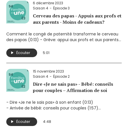
6 décembre 2023
Saison 4
Épisode 3
Cerveau des papas - Appuis aux profs et
aux parents - Moins de cadeaux?
Comment le congé de paternité transforme le cerveau
des papas (0:13) - Grève: appui aux profs et aux parents
(2:16) - Inflation: moins de cadeaux cette année? (3:25)
À propos de ce balado: Maude Goyer vous parle en 5
Écouter
5:01
minutes de sujets qui ont retenu son attention sur la
famille, l’enfance et la parentalité. Elle souhaite ainsi
susciter la réflexion sur des enjeux qui touchent de près
15 novembre 2023
les parents.
Saison 4
Épisode 2
Dire «Je ne sais pas» - Bébé: conseils
pour couples – Affirmation de soi
- Dire «Je ne le sais pas» à son enfant (0:13)
- Arrivée de bébé: conseils pour couples (1:57)
- Touchant livre sur l'affirmation de soi (3:52)
Écouter
4:48
À propos de ce balado: Maude Goyer vous parle en 5