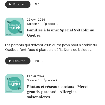
Écouter
5:21
26 avril 2024
Saison 4
Épisode 10
Familles à la une: Spécial S'établir au
Québec
Les parents qui arrivent d’un autre pays pour s’établir au
Québec font face à plusieurs défis. Dans ce balado,
quatre intervenants en immigration œuvrant dans des
organismes communautaires présentent les principales
Écouter
28:09
L’adaptation à une nouvelle vie (2:38)
difficultés rencontrées par ces familles. Ils partagent
aussi leurs conseils pour favoriser l’intégration des
Le premier hiver (7:54)
parents et des enfants à travers six thèmes liés à la
18 avril 2024
réalité des nouveaux arrivants:
L’apprentissage du français (11:35)
Saison 4
Épisode 9
Photos et réseaux sociaux - Merci
La difficulté de repartir à zéro (14:57)
grands-parents! - Allergies
Le partage des tâches et les relations entre conjoints
saisonnières
(18:52)