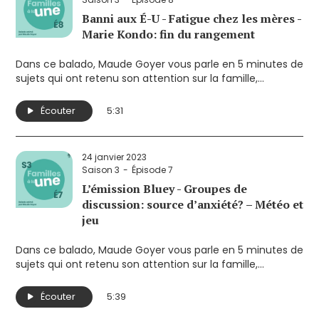
Banni aux É-U - Fatigue chez les mères -
Marie Kondo: fin du rangement
Dans ce balado, Maude Goyer vous parle en 5 minutes de
sujets qui ont retenu son attention sur la famille,
l’enfance et la parentalité. Elle souhaite ainsi susciter la
réflexion sur des enjeux qui touchent de près les parents.
Écouter
5:31
Ses sujets cette semaine:
- Livre pour enfants banni aux États-Unis
- Fatigue: les mères plus atteintes
24 janvier 2023
- Fini le rangement à la Marie Kondo
Saison 3
Épisode 7
L’émission Bluey - Groupes de
discussion: source d’anxiété? – Météo et
jeu
Dans ce balado, Maude Goyer vous parle en 5 minutes de
sujets qui ont retenu son attention sur la famille,
l’enfance et la parentalité. Elle souhaite ainsi susciter la
réflexion sur des enjeux qui touchent de près les parents.
Écouter
5:39
Ses sujets cette semaine: