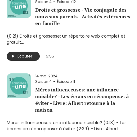
Saison 4
Épisode 12
Droits et grossesse - Vie conjugale des
nouveaux parents - Activités extérieures
en famille
(0:21) Droits et grossesse: un répertoire web complet et
gratuit
(2:23) Vie conjugale et sexuelle: résultats d'une étude sur
l'indice de bonheur des parents tout au long du
Écouter
5:55
développement de leur enfant
(4:23) Activités extérieures en famille: des sites web pour
trouver des activités
14 mai 2024
Saison 4
Épisode 11
Mères influenceuses: une influence
nuisible? - Les écrans en récompense: à
éviter - Livre: Albert retourne à la
maison
Mères influenceuses: une influence nuisible? (0:13) - Les
écrans en récompense: à éviter (2:39) - Livre: Albert
retourne à la maison (3:55)