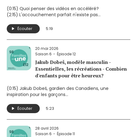
(0:15) Quoi penser des vidéos en accéléré?
(2:15) L'accouchement parfait n'existe pas
(4:10) Des cadeaux pour les éducatrices et les
enseignants?
Écouter
5:19
20 mai 2026
Saison 6
Épisode 12
Jakub Dobeš, modèle masculin -
Essentielles, les récréations - Combien
d'enfants pour être heureux?
(0:15) Jakub Dobeš, gardien des Canadiens, une
inspiration pour les garçons
(2:24) Les récréations: essentielles pour la santé mentale
des enfants
Écouter
5:23
(3:58) Le nombre d'enfants influence-t-il le bonheur des
parents?
28 avril 2026
Saison 6
Épisode 11