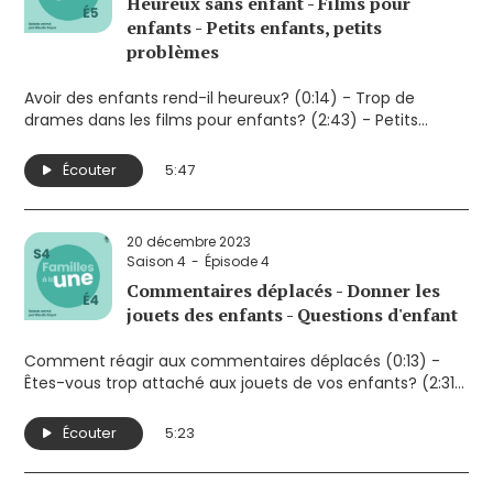
Heureux sans enfant - Films pour
enfants - Petits enfants, petits
problèmes
Avoir des enfants rend-il heureux? (0:14) - Trop de
drames dans les films pour enfants? (2:43) - Petits
enfants, petits problèmes, grands enfants, grands
problèmes... (4:39)
Écouter
5:47
20 décembre 2023
Saison 4
Épisode 4
Commentaires déplacés - Donner les
jouets des enfants - Questions d'enfant
Comment réagir aux commentaires déplacés (0:13) -
Êtes-vous trop attaché aux jouets de vos enfants? (2:31)
- Les questions les plus posées par les enfants (4:06)
Écouter
5:23