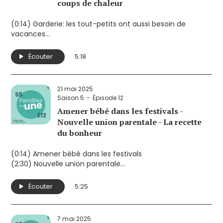
coups de chaleur
(0:14) Garderie: les tout-petits ont aussi besoin de
vacances
(2:31) Concours: 4 pères inspirants à découvrir
(4:15) Conseils climat: prévenir les coups de chaleur
Écouter
5:18
21 mai 2025
Saison 5
Épisode 12
Amener bébé dans les festivals -
Nouvelle union parentale - La recette
du bonheur
(0:14) Amener bébé dans les festivals
(2:30) Nouvelle union parentale
(4:11) La recette du bonheur
Écouter
5:25
7 mai 2025