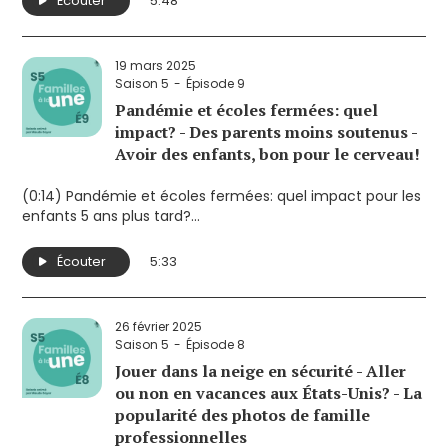
Écouter
5:48
19 mars 2025
Saison 5
Épisode 9
Pandémie et écoles fermées: quel
impact? - Des parents moins soutenus -
Avoir des enfants, bon pour le cerveau!
(0:14) Pandémie et écoles fermées: quel impact pour les
enfants 5 ans plus tard?
(2:29) Des parents moins soutenus, selon une enquête
de l'ISQ sur la parentalité
Écouter
5:33
(4:39) Avoir des enfants, bon pour le cerveau!
26 février 2025
Saison 5
Épisode 8
Jouer dans la neige en sécurité - Aller
ou non en vacances aux États-Unis? - La
popularité des photos de famille
professionnelles