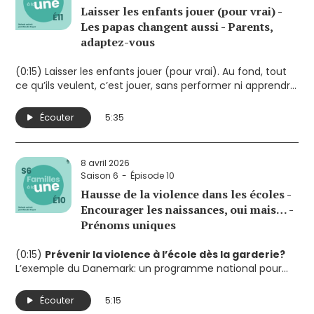
Laisser les enfants jouer (pour vrai) -
Les papas changent aussi - Parents,
adaptez-vous
(0:15) Laisser les enfants jouer (pour vrai). Au fond, tout
ce qu’ils veulent, c’est jouer, sans performer ni apprendre.
(2:43) Devenir père ne change pas seulement la vie; ça
transforme le corps et le cerveau des hommes.
Écouter
5:35
(4:09) Le meilleur parent n’est pas celui qui applique une
méthode parfaite, mais celui qui s’ajuste à son enfant et
à la situation.
8 avril 2026
Saison 6
Épisode 10
Hausse de la violence dans les écoles -
Encourager les naissances, oui mais… -
Prénoms uniques
(0:15)
Prévenir la violence à l’école dès la garderie?
L’exemple du Danemark: un programme national pour
prévenir l’intimidation et enseigner l’empathie.
(2:30)
Encourager les naissances, oui mais…
Les
Écouter
5:15
solutions à court terme ne suffisent pas.