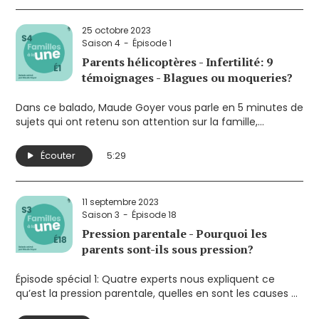
minutes de sujets qui ont retenu son attention sur la
famille, l’enfance et la parentalité. Elle souhaite ainsi
25 octobre 2023
susciter la réflexion sur des enjeux qui touchent de près
Saison 4
Épisode 1
les parents.
Parents hélicoptères - Infertilité: 9
témoignages - Blagues ou moqueries?
Dans ce balado, Maude Goyer vous parle en 5 minutes de
sujets qui ont retenu son attention sur la famille,
l’enfance et la parentalité. Elle souhaite ainsi susciter la
réflexion sur des enjeux qui touchent de près les parents.
Écouter
5:29
Ses sujets cette semaine:
- Parents hélicoptères: une tendance au Québec?
- L'égo de l'infertilité: le parcours de 9 femmes en fertilité
11 septembre 2023
- Vidéos de parents qui font des blagues à leurs enfants
Saison 3
Épisode 18
Pression parentale - Pourquoi les
parents sont-ils sous pression?
Épisode spécial 1: Quatre experts nous expliquent ce
qu’est la pression parentale, quelles en sont les causes et
comment elle se manifeste.