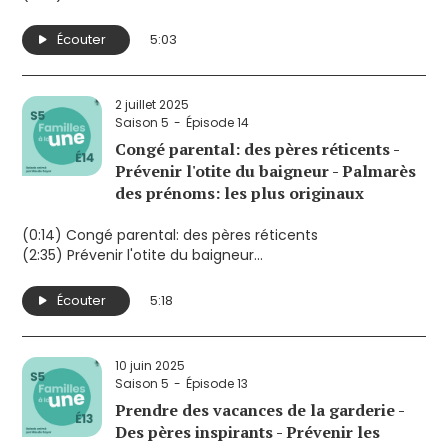
(3:46) Le livre «L'enfant vieux»: plaidoyer pour des enfants
plus autonomes et moins protégés
Écouter
5:03
2 juillet 2025
Saison 5
Épisode 14
Congé parental: des pères réticents -
Prévenir l'otite du baigneur - Palmarès
des prénoms: les plus originaux
(0:14) Congé parental: des pères réticents
(2:35) Prévenir l'otite du baigneur
(4:06) Palmarès des prénoms: les plus originaux
Écouter
5:18
10 juin 2025
Saison 5
Épisode 13
Prendre des vacances de la garderie -
Des pères inspirants - Prévenir les