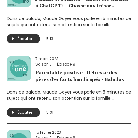
à ChatGPT? – Chasse aux trésors
Dans ce balado, Maude Goyer vous parle en 5 minutes de
sujets qui ont retenu son attention sur la famille,
l’enfance et la parentalité. Elle souhaite ainsi susciter la
réflexion sur des enjeux qui touchent de près les parents.
Écouter
5:13
Ses sujets cette semaine:
- La famille et le bonheur
- Initier les enfants à ChatGPT?
7 mars 2023
- Chasse aux trésors
Saison 3
Épisode 9
Parentalité positive - Détresse des
pères d'enfants handicapés - Balados
Dans ce balado, Maude Goyer vous parle en 5 minutes de
sujets qui ont retenu son attention sur la famille,
l’enfance et la parentalité. Elle souhaite ainsi susciter la
réflexion sur des enjeux qui touchent de près les parents.
Écouter
5:31
Ses sujets cette semaine:
- Zoom sur la parentalité positive
- Détresse des pères d'enfants handicapés
15 février 2023
- Nouveaux balados pour parents
Saison 3
Épisode 8