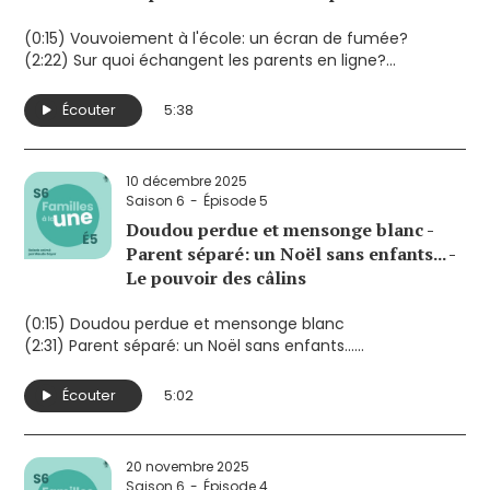
(0:15) Vouvoiement à l'école: un écran de fumée?
(2:22) Sur quoi échangent les parents en ligne?
(4:12) Dépression postnatale ou détresse relationnelle
périnatale?
Écouter
5:38
10 décembre 2025
Saison 6
Épisode 5
Doudou perdue et mensonge blanc -
Parent séparé: un Noël sans enfants... -
Le pouvoir des câlins
(0:15) Doudou perdue et mensonge blanc
(2:31) Parent séparé: un Noël sans enfants...
(3:52) Le pouvoir des câlins
Écouter
5:02
20 novembre 2025
Saison 6
Épisode 4