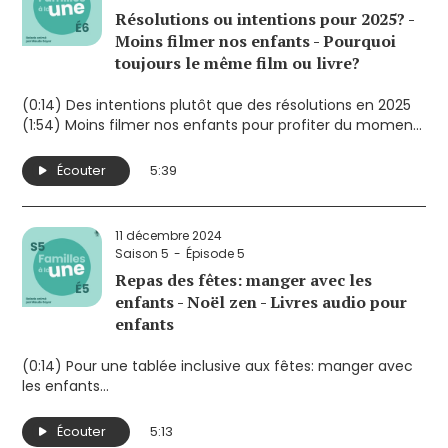
Résolutions ou intentions pour 2025? -
Moins filmer nos enfants - Pourquoi
toujours le même film ou livre?
(0:14) Des intentions plutôt que des résolutions en 2025
(1:54) Moins filmer nos enfants pour profiter du moment
présent
(4:14) Pourquoi veut-il toujours regarder le même film?
Écouter
5:39
11 décembre 2024
Saison 5
Épisode 5
Repas des fêtes: manger avec les
enfants - Noël zen - Livres audio pour
enfants
(0:14) Pour une tablée inclusive aux fêtes: manger avec
les enfants
(2:45) Un Noël zen et sans pression
(4:05) Les livres audio pour accompagner les enfants
Écouter
5:13