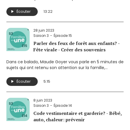
conseils ainsi que des pistes de réflexion pour être moins
sous pression.
Écouter
13:22
28 juin 2023
Saison 3
Épisode 15
Parler des feux de forêt aux enfants? -
Fête virale - Créer des souvenirs
Dans ce balado, Maude Goyer vous parle en 5 minutes de
sujets qui ont retenu son attention sur la famille,
l’enfance et la parentalité. Elle souhaite ainsi susciter la
réflexion sur des enjeux qui touchent de près les parents.
Écouter
5:15
Ses sujets cette semaine:
- Parler des feux de forêt aux enfants?
- Une fête d'enfants qui devient virale
8 juin 2023
- Comment créer des souvenirs de vacances
Saison 3
Épisode 14
Code vestimentaire et garderie? - Bébé,
auto, chaleur: prévenir