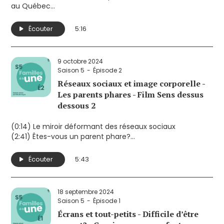
au Québec
(2:55) Oui ou non au changement d'heure?
(3:57) Trier les bonbons d'Halloween
Écouter
5:16
9 octobre 2024
Saison 5
Épisode 2
Réseaux sociaux et image corporelle -
Les parents phares - Film Sens dessus
dessous 2
(0:14) Le miroir déformant des réseaux sociaux
(2:41) Êtes-vous un parent phare?
(4:39) Film Sens dessus dessous 2
Écouter
5:43
18 septembre 2024
Saison 5
Épisode 1
Écrans et tout-petits - Difficile d’être