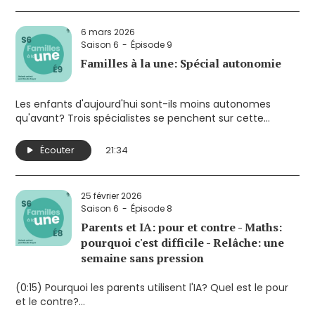
(4:07)
Prénoms de plus en plus uniques
partout dans
le monde. Phoenix, Laser, Aya, Zaélie, les parents veulent
6 mars 2026
que leur enfant se démarque.
Saison 6
Épisode 9
Familles à la une: Spécial autonomie
Les enfants d'aujourd'hui sont-ils moins autonomes
qu'avant? Trois spécialistes se penchent sur cette
question qui touche de nombreux parents. Ils
démystifient les signes du manque d’autonomie chez les
Écouter
21:34
enfants et en expliquent les conséquences. Ils proposent
aussi des pistes de solution concrètes pour aider les
enfants à gagner en autonomie et en liberté.
25 février 2026
Saison 6
Épisode 8
Parents et IA: pour et contre - Maths:
pourquoi c'est difficile - Relâche: une
semaine sans pression
(0:15) Pourquoi les parents utilisent l'IA? Quel est le pour
et le contre?