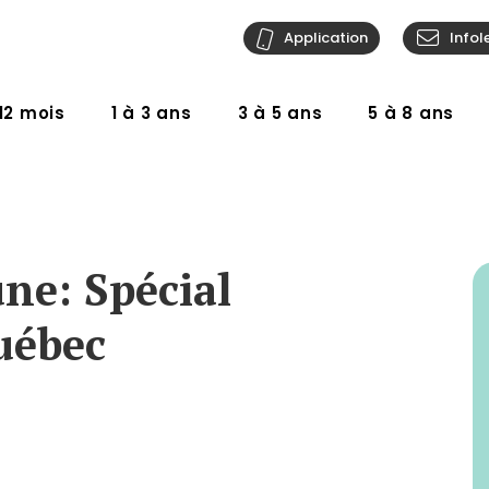
Application
Infol
12 mois
1 à 3 ans
3 à 5 ans
5 à 8 ans
une: Spécial
Québec