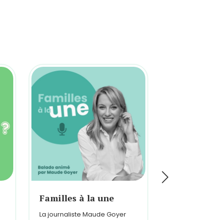
Familles à la une
Histoires d
La journaliste Maude Goyer
Des pères de t