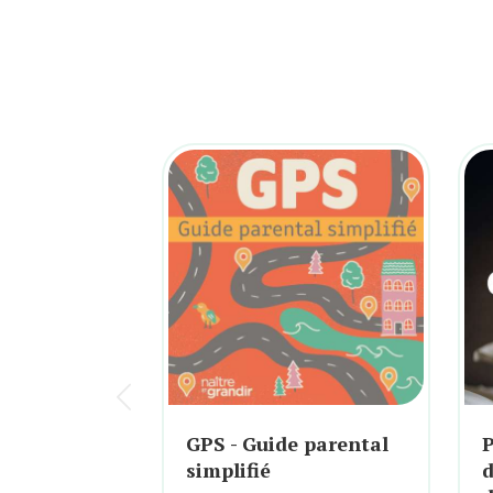
GPS - Guide parental
P
simplifié
d