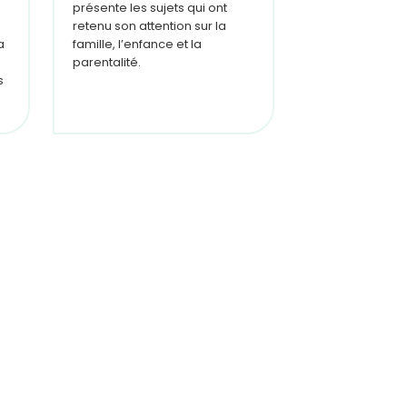
présente les sujets qui ont
discutent des j
retenu son attention sur la
et des bouleve
a
famille, l’enfance et la
paternité.
parentalité.
s