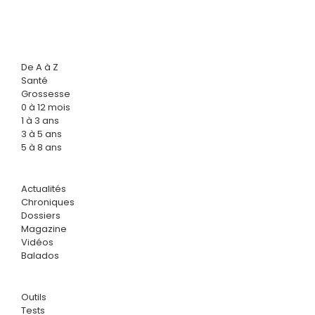
De A à Z
Santé
Grossesse
0 à 12 mois
1 à 3 ans
3 à 5 ans
5 à 8 ans
Actualités
Chroniques
Dossiers
Magazine
Vidéos
Balados
Outils
Tests