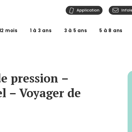
Application
Infol
12 mois
1 à 3 ans
3 à 5 ans
5 à 8 ans
de pression –
el – Voyager de