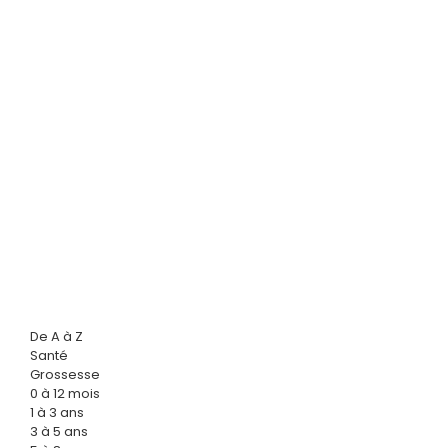
De A à Z
Santé
Grossesse
0 à 12 mois
1 à 3 ans
3 à 5 ans