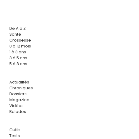
De A à Z
Santé
Grossesse
0 à 12 mois
1 à 3 ans
3 à 5 ans
5 à 8 ans
Actualités
Chroniques
Dossiers
Magazine
Vidéos
Balados
Outils
Tests