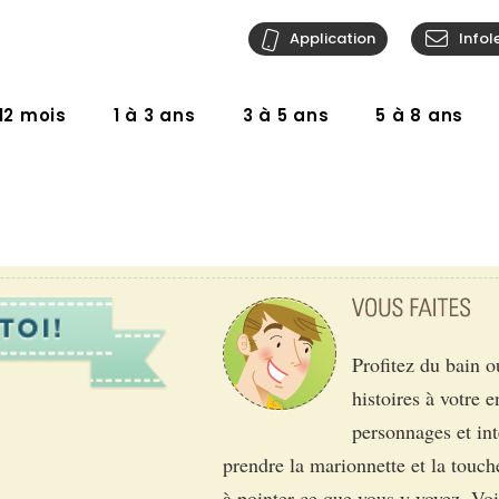
Application
Infol
12 mois
1 à 3 ans
3 à 5 ans
5 à 8 ans
Profitez du bain o
histoires à votre 
personnages et int
prendre la marionnette et la touch
à pointer ce que vous y voyez. Voi