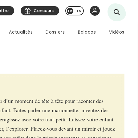
ettre
Concours
EN
Actualités
Dossiers
Balados
Vidéos
u d’un moment de tête à tête pour raconter des
enfant. Faites parler une marionnette, inventez des
eragissez avec votre tout-petit. Laissez votre enfant
er, l’explorer. Placez-vous devant un miroir et jouez
r son reflet dans le miroir augmente sa conscience