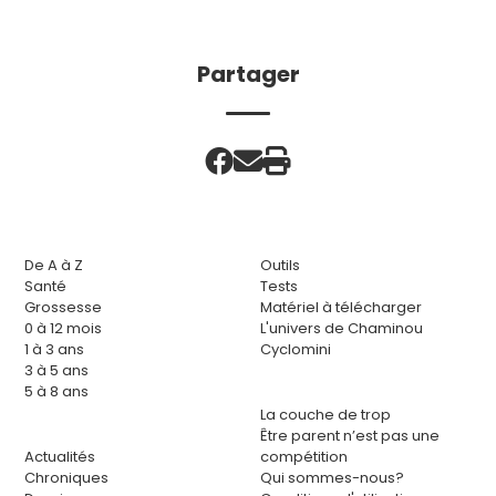
Partager
De A à Z
Outils
Santé
Tests
Grossesse
Matériel à télécharger
0 à 12 mois
L'univers de Chaminou
1 à 3 ans
Cyclomini
3 à 5 ans
5 à 8 ans
La couche de trop
Être parent n’est pas une
Actualités
compétition
Chroniques
Qui sommes-nous?