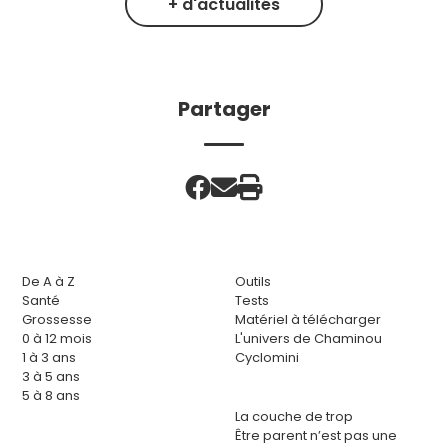
+ d'actualités
Partager
De A à Z
Outils
Santé
Tests
Grossesse
Matériel à télécharger
0 à 12 mois
L'univers de Chaminou
1 à 3 ans
Cyclomini
3 à 5 ans
5 à 8 ans
La couche de trop
Être parent n’est pas une