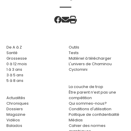
De A à Z
Outils
Santé
Tests
Grossesse
Matériel à télécharger
0 à 12 mois
L'univers de Chaminou
1 à 3 ans
Cyclomini
3 à 5 ans
5 à 8 ans
La couche de trop
Être parent n’est pas une
Actualités
compétition
Chroniques
Qui sommes-nous?
Dossiers
Conditions d'utilisation
Magazine
Politique de confidentialité
Vidéos
Médias
Balados
Cahier des normes