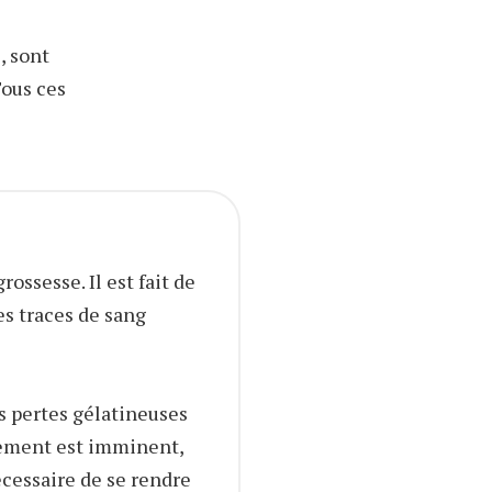
, sont
ous ces
ossesse. Il est fait de
es traces de sang
 pertes gélatineuses
hement est imminent,
écessaire de se rendre