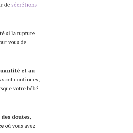
gir de
sécrétions
té si la rupture
pour vous de
quantité et au
s sont continues,
rsque votre bébé
 des doutes,
ce
où vous avez