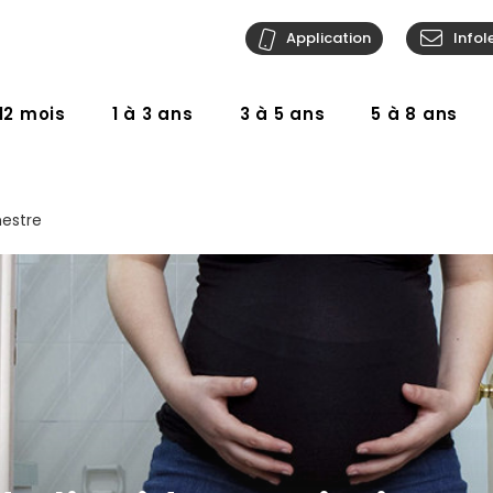
Application
Infol
12 mois
1 à 3 ans
3 à 5 ans
5 à 8 ans
mestre