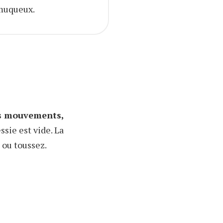
 muqueux.
ns mouvements,
sie est vide. La
 ou toussez.