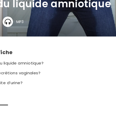
du liquide amniotique
MP3
fiche
u liquide amniotique?
sécrétions vaginales?
ite d’urine?