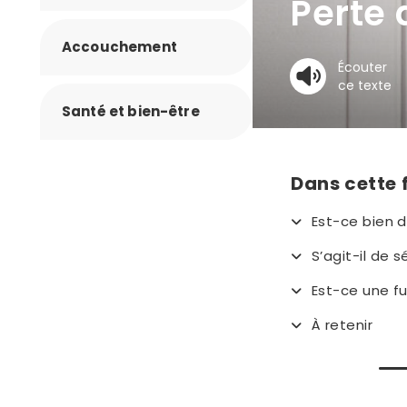
Perte 
Accouchement
Écouter
ce texte
Santé et bien-être
Dans cette 
Est-ce bien d
S’agit-il de 
Est-ce une fu
À retenir