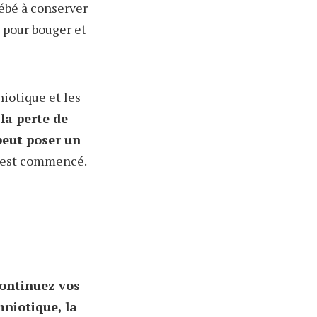
bébé à conserver
e pour bouger et
niotique et les
r
la perte de
peut poser un
il est commencé.
continuez vos
mniotique, la