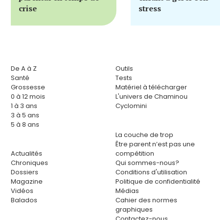
crise
stress
De A à Z
Outils
Santé
Tests
Grossesse
Matériel à télécharger
0 à 12 mois
L'univers de Chaminou
1 à 3 ans
Cyclomini
3 à 5 ans
5 à 8 ans
La couche de trop
Être parent n’est pas une
Actualités
compétition
Chroniques
Qui sommes-nous?
Dossiers
Conditions d'utilisation
Magazine
Politique de confidentialité
Vidéos
Médias
Balados
Cahier des normes
graphiques
Contactez-nous