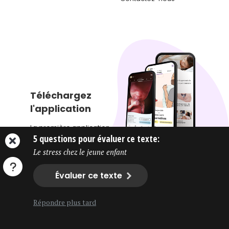
Téléchargez
l'application
La première application
5 questions pour évaluer ce texte:
québécoise qui vous
permet de suivre le développement de votre
Le stress chez le jeune enfant
enfant.
Évaluer ce texte
Répondre plus tard