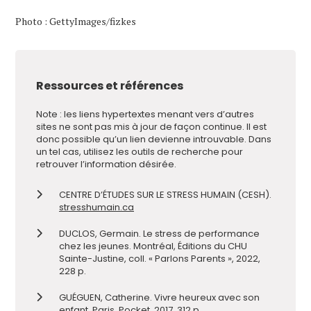
Photo : GettyImages/fizkes
Ressources et références
Note : les liens hypertextes menant vers d’autres
sites ne sont pas mis à jour de façon continue. Il est
donc possible qu’un lien devienne introuvable. Dans
un tel cas, utilisez les outils de recherche pour
retrouver l’information désirée.
CENTRE D’ÉTUDES SUR LE STRESS HUMAIN (CESH).
stresshumain.ca
DUCLOS, Germain. Le stress de performance
chez les jeunes. Montréal, Éditions du CHU
Sainte-Justine, coll. « Parlons Parents », 2022,
228 p.
GUÉGUEN, Catherine. Vivre heureux avec son
enfant. Paris, Pocket, 2017, 312 p.