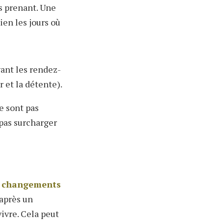
s prenant. Une
ien les jours où
vant les rendez-
r et la détente).
e sont pas
 pas surcharger
es changements
 après un
ivre. Cela peut