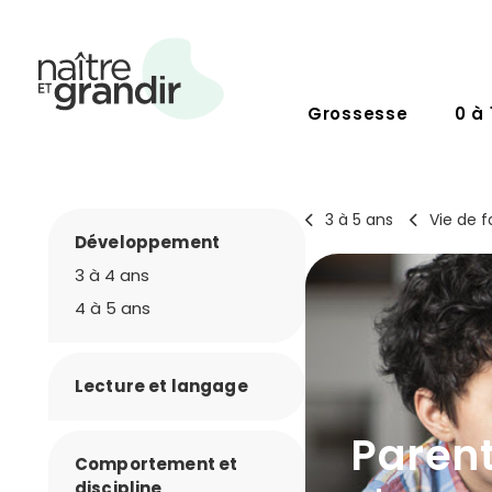
Grossesse
0 à 
3 à 5 ans
Vie de f
Développement
3 à 4 ans
4 à 5 ans
Lecture et langage
Paren
Comportement et
discipline