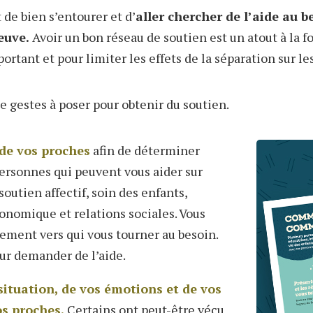
de bien s’entourer et d’
aller chercher de l’aide
au b
euve.
Avoir u
n bon réseau de soutien
est un atout
à la f
portant
et
pour
limiter les effets de la séparation sur le
e gestes à
poser
pour obtenir du soutien.
 de vos proches
afin de déterminer
personnes qui peuvent vous aider sur
 soutien affectif, soin des enfants,
conomique et relations sociales. Vous
dement vers qui vous tourner au besoin.
eur demander de l’aide.
situation, de vos émotions et de vos
os proches.
Certains ont peut-être vécu