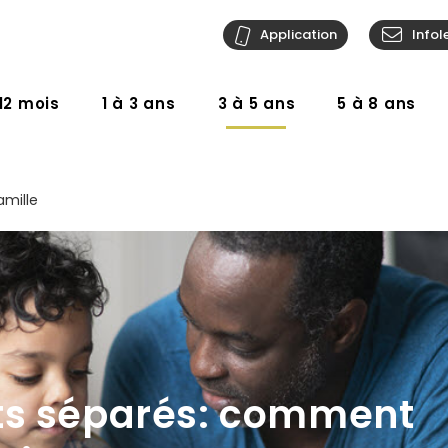
Application
Infol
12 mois
1 à 3 ans
3 à 5 ans
5 à 8 ans
amille
ts séparés: comment