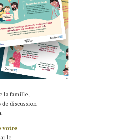
 la famille,
s de discussion
).
e votre
ar le