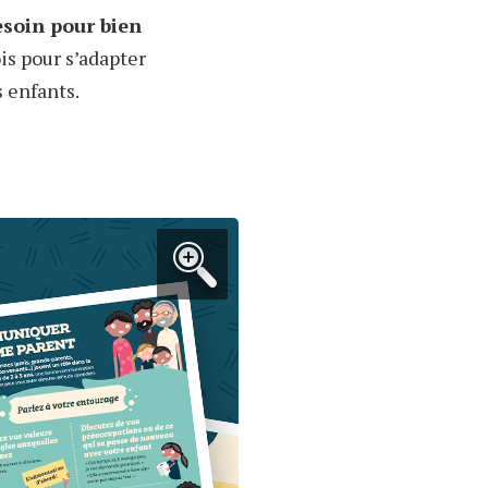
esoin
pour bien
ois
pour
s’adapter
s enfants.