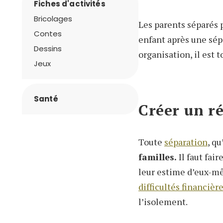
Fiches d'activités
Bricolages
Les parents séparés p
Contes
enfant après une sép
Dessins
organisation, il est t
Jeux
Santé
Créer un r
Toute
séparation
, q
familles.
Il faut fair
leur estime d’eux-mê
difficultés financièr
l’isolement.