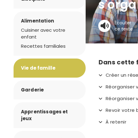
s'orga
Alimentation
Écouter
ce texte
Cuisiner avec votre
enfant
Recettes familiales
Dans cette 
Vie de famille
Créer un rés
Réorganiser 
Garderie
Réorganiser 
Revoir votre
Apprentissages et
jeux
À retenir