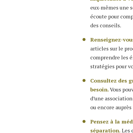
eux-mêmes une sé
écoute pour compr
des conseils.
Renseignez-vous
articles sur le p
comprendre les ém
stratégies pour v
Consultez des gr
besoin.
Vous pouve
d’une association
ou encore auprès d
Pensez à la médi
séparation.
Les c