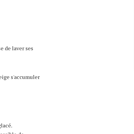
se de laver ses
neige s'accumuler
glacé.