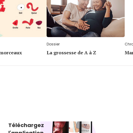
Dossier
Chr
 morceaux
La grossesse de A à Z
Mam
Téléchargez
l'application