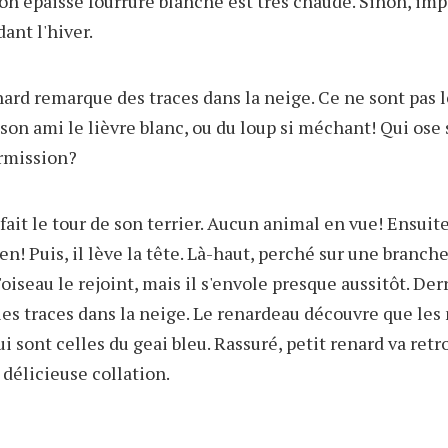
 épaisse fourrure blanche est très chaude. Sinon, imp
ant l'hiver.
nard remarque des traces dans la neige. Ce ne sont pas l
son ami le lièvre blanc, ou du loup si méchant! Qui ose
ermission?
 fait le tour de son terrier. Aucun animal en vue! Ensuite
ien! Puis, il lève la tête. Là-haut, perché sur une branche
'oiseau le rejoint, mais il s'envole presque aussitôt. Derr
lies traces dans la neige. Le renardeau découvre que le
ui sont celles du geai bleu. Rassuré, petit renard va re
 délicieuse collation.