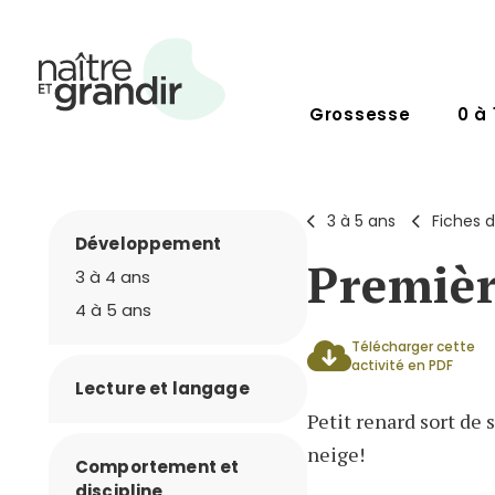
Grossesse
0 à 
3 à 5 ans
Fiches d
Développement
Premièr
3 à 4 ans
4 à 5 ans
Télécharger cette
activité en PDF
Lecture et langage
Petit renard sort de s
neige!
Comportement et
discipline