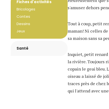
Heureusement que son
Fiches d'activités
s'amuser dehors pend
Bricolages
Contes
Tout à coup, petit re
Dessins
maman! Ni celles de 
Jeux
sa maison sans sa p
Santé
Inquiet, petit renard
la rivière. Toujours r
copain le geai bleu. L
oiseau a laissé de jo
traces près de chez l
qui l'attend avec une