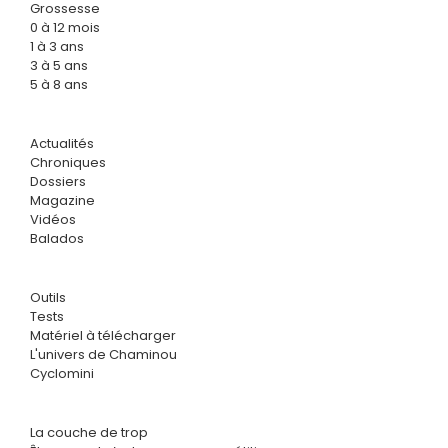
Grossesse
0 à 12 mois
1 à 3 ans
3 à 5 ans
5 à 8 ans
Actualités
Chroniques
Dossiers
Magazine
Vidéos
Balados
Outils
Tests
Matériel à télécharger
L'univers de Chaminou
Cyclomini
La couche de trop