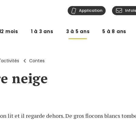
Application
Infol
12 mois
1 à 3 ans
3 à 5 ans
5 à 8 ans
'activités
Contes
e neige
on lit et il regarde dehors. De gros flocons blancs tomben