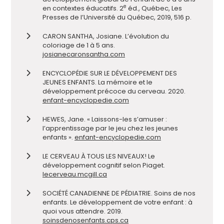
e
en contextes éducatifs. 2
éd., Québec, Les
Presses de l’Université du Québec, 2019, 516 p.
CARON SANTHA, Josiane. L’évolution du
coloriage de 1 à 5 ans.
josianecaronsantha.com
ENCYCLOPÉDIE SUR LE DÉVELOPPEMENT DES
JEUNES ENFANTS. La mémoire et le
développement précoce du cerveau. 2020.
enfant-encyclopedie.com
HEWES, Jane. « Laissons-les s’amuser :
l’apprentissage par le jeu chez les jeunes
enfants ».
enfant-encyclopedie.com
LE CERVEAU À TOUS LES NIVEAUX! Le
développement cognitif selon Piaget.
lecerveau.mcgill.ca
SOCIÉTÉ CANADIENNE DE PÉDIATRIE. Soins de nos
enfants. Le développement de votre enfant : à
quoi vous attendre. 2019.
soinsdenosenfants.cps.ca