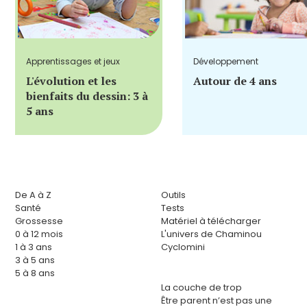
Apprentissages et jeux
Développement
L'évolution et les
Autour de 4 ans
bienfaits du dessin: 3 à
5 ans
De A à Z
Outils
Santé
Tests
Grossesse
Matériel à télécharger
0 à 12 mois
L'univers de Chaminou
1 à 3 ans
Cyclomini
3 à 5 ans
5 à 8 ans
La couche de trop
Être parent n’est pas une