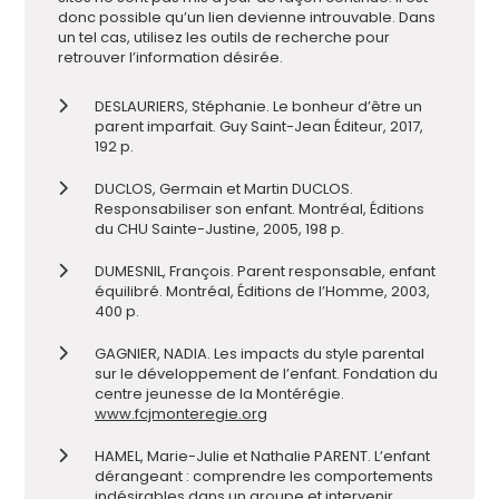
donc possible qu’un lien devienne introuvable. Dans
un tel cas, utilisez les outils de recherche pour
retrouver l’inf
ormation désirée.
DESLAURIERS, Stéphanie. Le bonheur d’être un
parent imparfait. Guy Saint-Jean Éditeur, 2017,
192 p.
DUCLOS, Germain et Martin DUCLOS.
Responsabiliser son enfant. Montréal, Éditions
du CHU Sainte-Justine, 2005, 198 p.
DUMESNIL, François. Parent responsable, enfant
équilibré. Montréal, Éditions de l’Homme, 2003,
400 p.
GAGNIER, NADIA. Les impacts du style parental
sur le développement de l’enfant. Fondation du
centre jeunesse de la Montérégie.
www.fcjmonteregie.org
HAMEL, Marie-Julie et Nathalie PARENT. L’enfant
dérangeant : comprendre les comportements
indésirables dans un groupe et intervenir