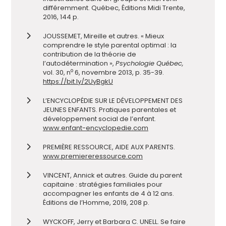
différemment. Québec, Éditions Midi Trente,
2016, 144 p.
JOUSSEMET, Mireille et autres. « Mieux
comprendre le style parental optimal : la
contribution de la théorie de
l’autodétermination »,
Psychologie Québec,
o
vol. 30, n
6, novembre 2013, p. 35-39.
https://bit.ly/2UyBgkU
L’ENCYCLOPÉDIE SUR LE DÉVELOPPEMENT DES
JEUNES ENFANTS. Pratiques parentales et
développement social de l’enfant.
www.enfant-encyclopedie.com
PREMIÈRE RESSOURCE, AIDE AUX PARENTS.
www.premiereressource.com
VINCENT, Annick et autres. Guide du parent
capitaine : stratégies familiales pour
accompagner les enfants de 4 à 12 ans.
Éditions de l’Homme, 2019, 208 p.
WYCKOFF, Jerry et Barbara C. UNELL. Se faire