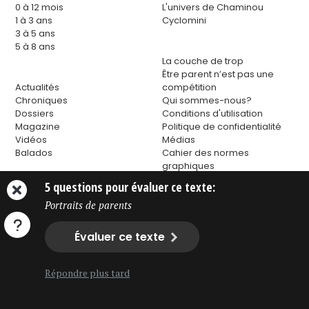
0 à 12 mois
L'univers de Chaminou
1 à 3 ans
Cyclomini
3 à 5 ans
5 à 8 ans
La couche de trop
Être parent n’est pas une
Actualités
compétition
Chroniques
Qui sommes-nous?
Dossiers
Conditions d'utilisation
Magazine
Politique de confidentialité
Vidéos
Médias
Balados
Cahier des normes
graphiques
Contactez-nous
5 questions pour évaluer ce texte:
Portraits de parents
Évaluer ce texte
Répondre plus tard