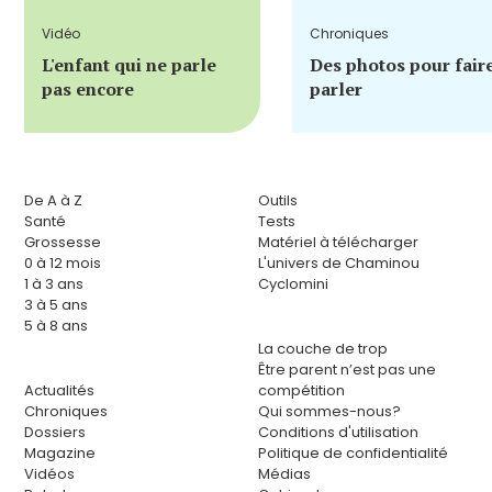
Vidéo
Chroniques
L'enfant qui ne parle
Des photos pour fair
pas encore
parler
De A à Z
Outils
Santé
Tests
Grossesse
Matériel à télécharger
0 à 12 mois
L'univers de Chaminou
1 à 3 ans
Cyclomini
3 à 5 ans
5 à 8 ans
La couche de trop
Être parent n’est pas une
Actualités
compétition
Chroniques
Qui sommes-nous?
Dossiers
Conditions d'utilisation
Magazine
Politique de confidentialité
Vidéos
Médias