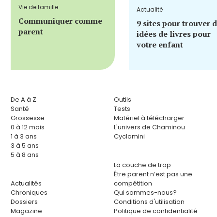
Vie de famille
Actualité
Communiquer comme
9 sites pour trouver 
parent
idées de livres pour
votre enfant
De A à Z
Outils
Santé
Tests
Grossesse
Matériel à télécharger
0 à 12 mois
L'univers de Chaminou
1 à 3 ans
Cyclomini
3 à 5 ans
5 à 8 ans
La couche de trop
Être parent n’est pas une
Actualités
compétition
Chroniques
Qui sommes-nous?
Dossiers
Conditions d'utilisation
Magazine
Politique de confidentialité