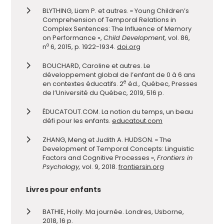
BLYTHING, Liam P. et autres. « Young Children’s
Comprehension of Temporal Relations in
Complex Sentences: The Influence of Memory
on Performance »,
Child Development,
vol. 86,
o
n
6, 2015, p. 1922-1934.
doi.org
BOUCHARD, Caroline et autres. Le
développement global de l’enfant de 0 à 6 ans
e
en contextes éducatifs. 2
éd., Québec, Presses
de l’Université du Québec, 2019, 516 p.
ÉDUCATOUT.COM. La notion du temps, un beau
défi pour les enfants.
educatout.com
ZHANG, Meng et Judith A. HUDSON. « The
Development of Temporal Concepts: Linguistic
Factors and Cognitive Processes »,
Frontiers in
Psychology,
vol. 9, 2018.
frontiersin.org
Livres pour enfants
BATHIE, Holly. Ma journée. Londres, Usborne,
2018, 16 p.