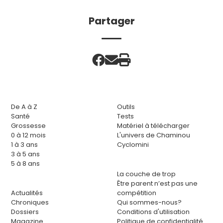
Partager
De A à Z
Outils
Santé
Tests
Grossesse
Matériel à télécharger
0 à 12 mois
L'univers de Chaminou
1 à 3 ans
Cyclomini
3 à 5 ans
5 à 8 ans
La couche de trop
Être parent n’est pas une
Actualités
compétition
Chroniques
Qui sommes-nous?
Dossiers
Conditions d'utilisation
Magazine
Politique de confidentialité