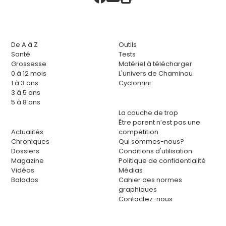
De A à Z
Outils
Santé
Tests
Grossesse
Matériel à télécharger
0 à 12 mois
L'univers de Chaminou
1 à 3 ans
Cyclomini
3 à 5 ans
5 à 8 ans
La couche de trop
Être parent n’est pas une
Actualités
compétition
Chroniques
Qui sommes-nous?
Dossiers
Conditions d'utilisation
Magazine
Politique de confidentialité
Vidéos
Médias
Balados
Cahier des normes
graphiques
Contactez-nous