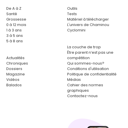
De A à Z
Outils
Santé
Tests
Grossesse
Matériel à télécharger
0 à 12 mois
L'univers de Chaminou
1 à 3 ans
Cyclomini
3 à 5 ans
5 à 8 ans
La couche de trop
Être parent n’est pas une
Actualités
compétition
Chroniques
Qui sommes-nous?
Dossiers
Conditions d'utilisation
Magazine
Politique de confidentialité
Vidéos
Médias
Balados
Cahier des normes
graphiques
Contactez-nous