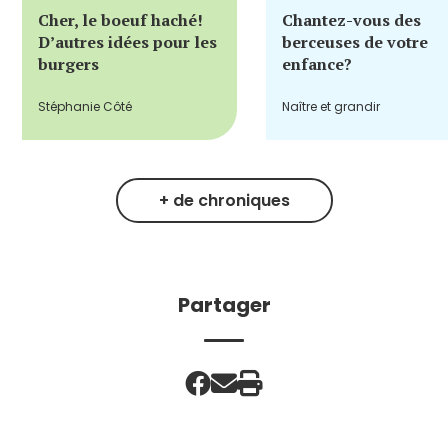
Cher, le boeuf haché!
Chantez-vous des
D’autres idées pour les
berceuses de votre
burgers
enfance?
Stéphanie Côté
Naître et grandir
+ de chroniques
Partager