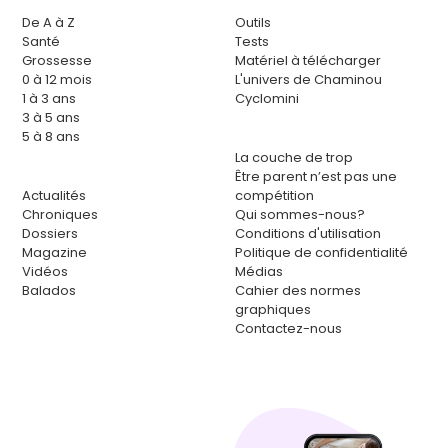
De A à Z
Outils
Santé
Tests
Grossesse
Matériel à télécharger
0 à 12 mois
L'univers de Chaminou
1 à 3 ans
Cyclomini
3 à 5 ans
5 à 8 ans
La couche de trop
Être parent n’est pas une
Actualités
compétition
Chroniques
Qui sommes-nous?
Dossiers
Conditions d'utilisation
Magazine
Politique de confidentialité
Vidéos
Médias
Balados
Cahier des normes
graphiques
Contactez-nous