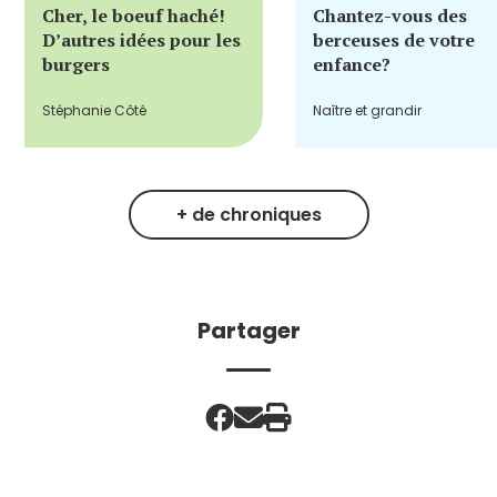
Cher, le boeuf haché!
Chantez-vous des
D’autres idées pour les
berceuses de votre
burgers
enfance?
Stéphanie Côté
Naître et grandir
+ de chroniques
Partager