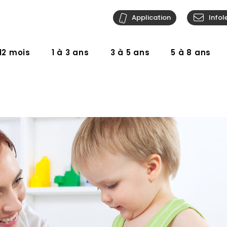
Application
Infol
12 mois
1 à 3 ans
3 à 5 ans
5 à 8 ans