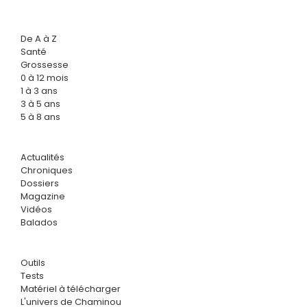
De A à Z
Santé
Grossesse
0 à 12 mois
1 à 3 ans
3 à 5 ans
5 à 8 ans
Actualités
Chroniques
Dossiers
Magazine
Vidéos
Balados
Outils
Tests
Matériel à télécharger
L'univers de Chaminou