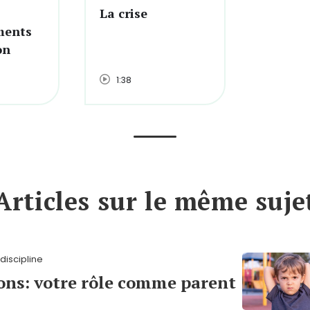
La crise
ments
on
1:38
Articles sur le même suje
iscipline
ons: votre rôle comme parent