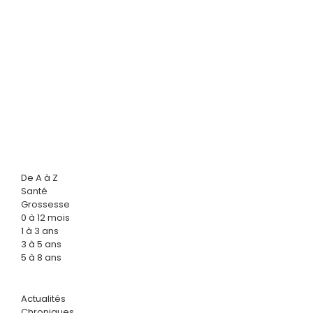
De A à Z
Santé
Grossesse
0 à 12 mois
1 à 3 ans
3 à 5 ans
5 à 8 ans
Actualités
Chroniques