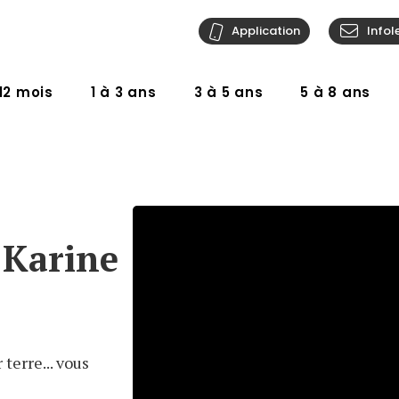
Application
Infol
12 mois
1 à 3 ans
3 à 5 ans
5 à 8 ans
 Karine
 terre... vous