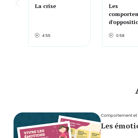
La crise
Les
comporte
d'oppositi
4:55
0:58
Comportement et d
Les émoti