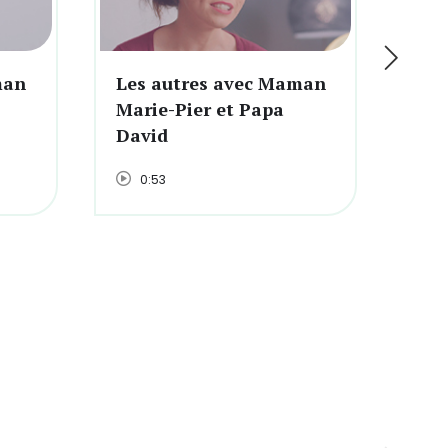
man
Les autres avec Maman
J'a
Marie-Pier et Papa
Myl
David
0:53
1