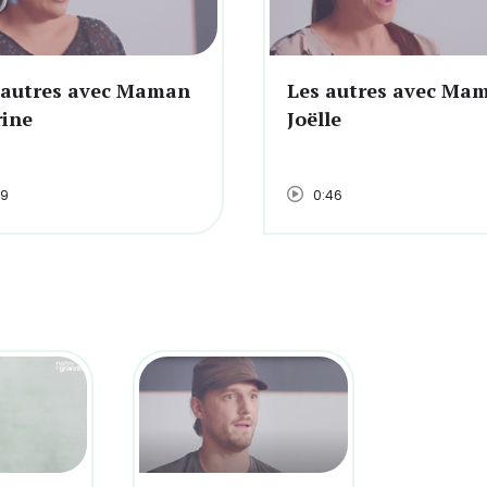
 autres avec Maman
Les autres avec Ma
rine
Joëlle
19
0:46