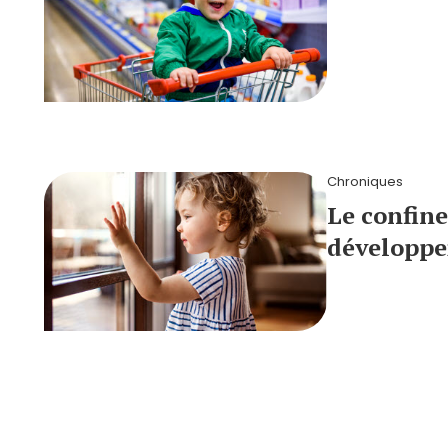
Chroniques
Le confine
développe