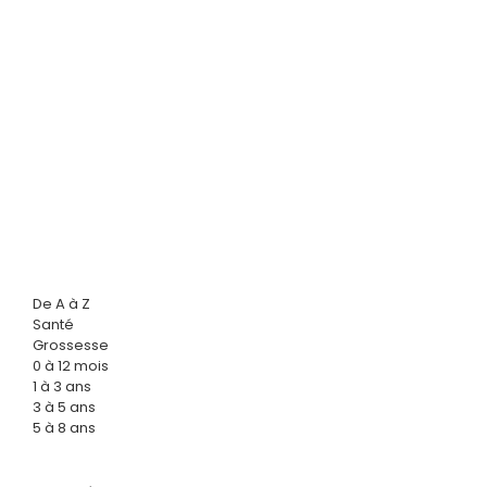
De A à Z
Santé
Grossesse
0 à 12 mois
1 à 3 ans
3 à 5 ans
5 à 8 ans