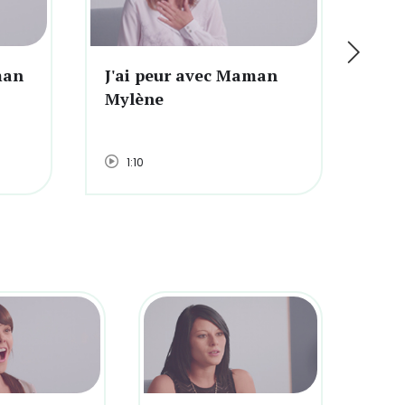
man
J'ai peur avec Maman
J'a
Mylène
Joë
1:10
1