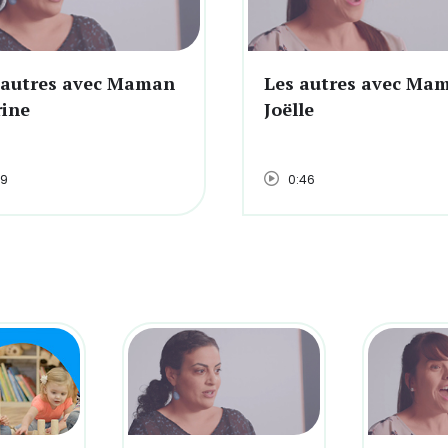
 autres avec Maman
Les autres avec Ma
rine
Joëlle
19
0:46