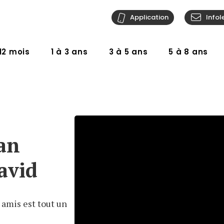
Application
Infol
12 mois
1 à 3 ans
3 à 5 ans
5 à 8 ans
an
avid
 amis est tout un