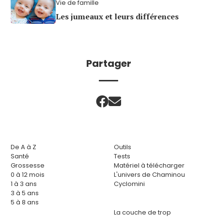
Vie de famille
Les jumeaux et leurs différences
Partager
De A à Z
Outils
Santé
Tests
Grossesse
Matériel à télécharger
0 à 12 mois
L'univers de Chaminou
1 à 3 ans
Cyclomini
3 à 5 ans
5 à 8 ans
La couche de trop