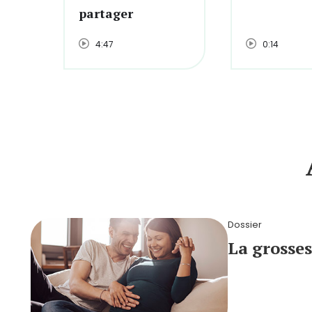
partager
4:47
0:14
Dossier
La grosses