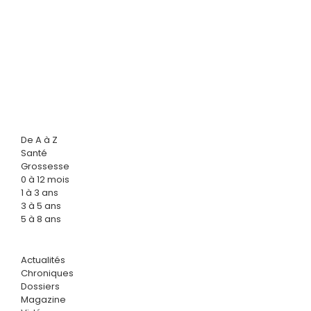
De A à Z
Santé
Grossesse
0 à 12 mois
1 à 3 ans
3 à 5 ans
5 à 8 ans
Actualités
Chroniques
Dossiers
Magazine