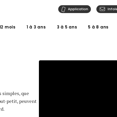
Application
Infol
12 mois
1 à 3 ans
3 à 5 ans
5 à 8 ans
es simples, que
out-petit, peuvent
rd.