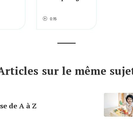
0:15
Articles sur le même suje
se de A à Z