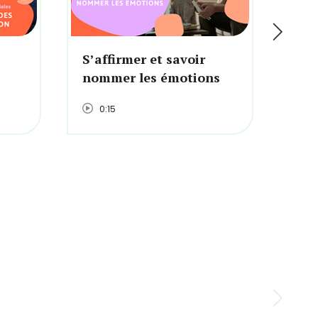
S’affirmer et savoir
Sav
nommer les émotions
0:15
0