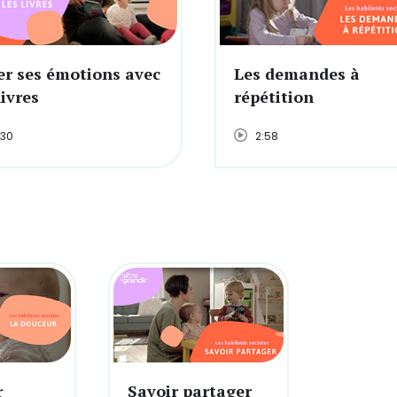
er ses émotions avec
Les demandes à
livres
répétition
:30
2:58
r
Savoir partager