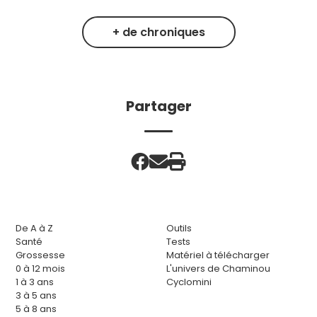
+ de chroniques
Partager
De A à Z
Outils
Santé
Tests
Grossesse
Matériel à télécharger
0 à 12 mois
L'univers de Chaminou
1 à 3 ans
Cyclomini
3 à 5 ans
5 à 8 ans