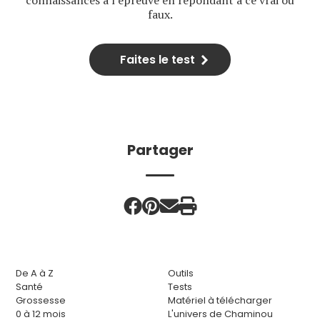
connaissances à l’épreuve en répondant à ce vrai ou
faux.
Faites le test
Partager
De A à Z
Outils
Santé
Tests
Grossesse
Matériel à télécharger
0 à 12 mois
L'univers de Chaminou