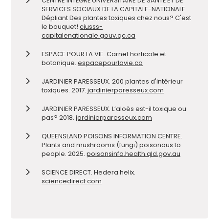
CENTRE INTÉGRÉ UNIVERSITAIRE DE SANTÉ ET DE
SERVICES SOCIAUX DE LA CAPITALE-NATIONALE.
Dépliant Des plantes toxiques chez nous? C'est
le bouquet!
ciusss-
capitalenationale.gouv.qc.ca
ESPACE POUR LA VIE. Carnet horticole et
botanique.
espacepourlavie.ca
JARDINIER PARESSEUX. 200 plantes d'intérieur
toxiques. 2017.
jardinierparesseux.com
JARDINIER PARESSEUX. L’aloès est-il toxique ou
pas? 2018.
jardinierparesseux.com
QUEENSLAND POISONS INFORMATION CENTRE.
Plants and mushrooms (fungi) poisonous to
people. 2025.
poisonsinfo.health.qld.gov.au
SCIENCE DIRECT. Hedera helix.
sciencedirect.com