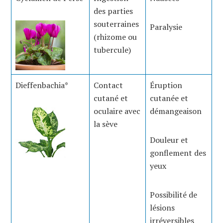
des parties
souterraines
Paralysie
(rhizome ou
tubercule)
Dieffenbachia*
Contact
Éruption
cutané et
cutanée et
oculaire avec
démangeaison
la sève
Douleur et
gonflement des
yeux
Possibilité de
lésions
irréversibles