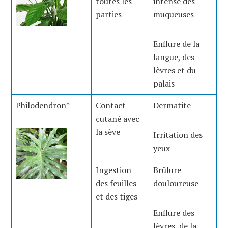
toutes les
intense des
parties
muqueuses
Enflure de la
langue, des
lèvres et du
palais
Philodendron*
Contact
Dermatite
cutané avec
la sève
Irritation des
yeux
Ingestion
Brûlure
des feuilles
douloureuse
et des tiges
Enflure des
lèvres, de la