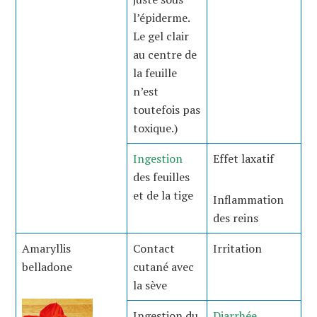
l’épiderme.
Le gel clair
au centre de
la feuille
n’est
toutefois pas
toxique.)
Ingestion
Effet laxatif
des feuilles
et de la tige
Inflammation
des reins
Amaryllis
Contact
Irritation
belladone
cutané avec
la sève
Ingestion du
Diarrhée