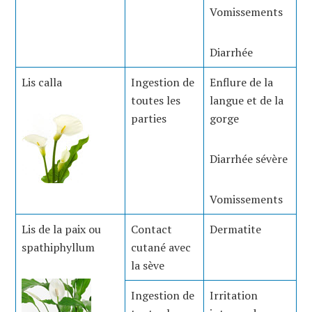
Vomissements
Diarrhée
Lis calla
Ingestion de
Enflure de la
toutes les
langue et de la
parties
gorge
Diarrhée sévère
Vomissements
Lis de la paix ou
Contact
Dermatite
spathiphyllum
cutané avec
la sève
Ingestion de
Irritation