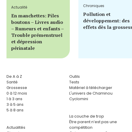
Chroniques
Actualité
Pollution et
En manchettes: Piles
développement: des
boutons – Livres audio
effets dès la grosses
– Rumeurs et enfants –
Trouble prémenstruel
et dépression
périnatale
De A à Z
Outils
Santé
Tests
Grossesse
Matériel à télécharger
0 à 12 mois
L'univers de Chaminou
1 à 3 ans
Cyclomini
3 à 5 ans
5 à 8 ans
La couche de trop
Être parent n’est pas une
Actualités
compétition