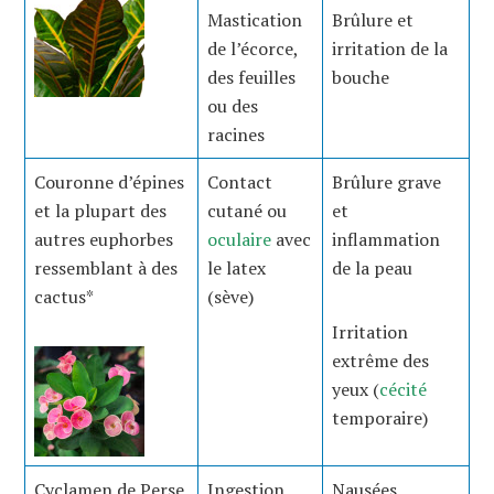
Mastication
Brûlure et
de l’écorce,
irritation de la
des feuilles
bouche
ou des
racines
Couronne d’épines
Contact
Brûlure grave
et la plupart des
cutané ou
et
autres euphorbes
oculaire
avec
inflammation
ressemblant à des
le latex
de la peau
cactus*
(sève)
Irritation
extrême des
yeux (
cécité
temporaire)
Cyclamen de Perse
Ingestion
Nausées