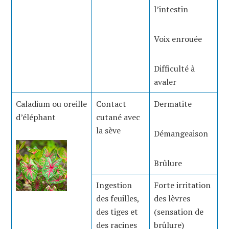
l’intestin
Voix enrouée
Difficulté à
avaler
Caladium ou oreille
Contact
Dermatite
d’éléphant
cutané avec
la sève
Démangeaison
Brûlure
Ingestion
Forte irritation
des feuilles,
des lèvres
des tiges et
(sensation de
des racines
brûlure)