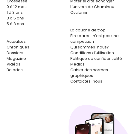
Grossesse
Matériel à télécharger
0 à 12 mois
L'univers de Chaminou
1 à 3 ans
Cyclomini
3 à 5 ans
5 à 8 ans
La couche de trop
Être parent n’est pas une
Actualités
compétition
Chroniques
Qui sommes-nous?
Dossiers
Conditions d'utilisation
Magazine
Politique de confidentialité
Vidéos
Médias
Balados
Cahier des normes
graphiques
Contactez-nous